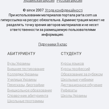
Украинская версия
Русская версия
© since 2007.
Угода конфіденційності
При использовании материалов портала parta.com.ua
гиперссылка на ресурс обязательна. Администрация может не
разделять точку зрения авторов материалов и не несет
ответственности за размещаемую пользователями
информацию.
Підручники 9 клас
АБИТУРИЕНТУ
СТУДЕНТУ
Вузы Украины
Курсы языков
Внешнее тестирование
Курсы профессий
Колледжи Украины
Образование за рубежом
Училища Украины
Школьные учебники
Пересказы, биографии
Дистанционное обучение
Внешкольное образование
Рефераты
Справочник абитуриента
Школы Украины
Школьные программы