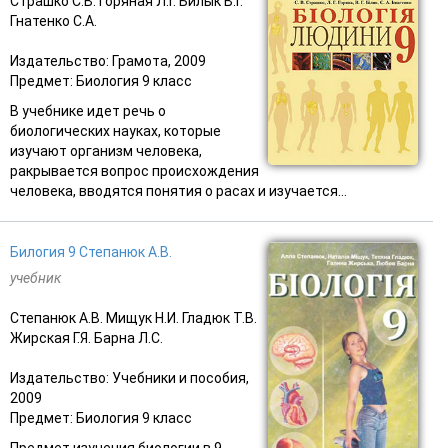
Страшко С.В. Горяная Л.Г. Билык В.Г.
Гнатенко С.А.
Издательство: Грамота, 2009
Предмет: Биология 9 класс
В учебнике идет речь о
биологических науках, которые
изучают организм человека,
ракрывается вопрос происхождения
человека, вводятся понятия о расах и изучается...
Билогия 9 Степанюк А.В.
учебник
Степанюк А.В. Мищук Н.И. Гладюк Т.В.
Жирская Г.Я. Барна Л.С.
Издательство: Учебники и пособия,
2009
Предмет: Биология 9 класс
Предмет изучения биологии в 9