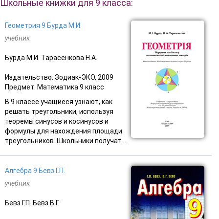
Школьные книжки для 9 класса:
Геометрия 9 Бурда М.И.
учебник
Бурда М.И. Тарасенкова Н.А.
Издательство: Зодиак-ЭКО, 2009
Предмет: Математика 9 класс
В 9 классе учащиеся узнают, как
решать треугольники, используя
теоремы синусов и косинусов и
формулы для нахождения площади
треугольников. Школьники получат...
Алгебра 9 Бевз Г.П.
учебник
Бевз Г.П. Бевз В.Г.