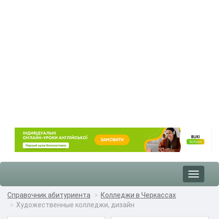
Toggle
navigat
Справочник абитуриента
Колледжи в Черкассах
Художественные колледжи, дизайн