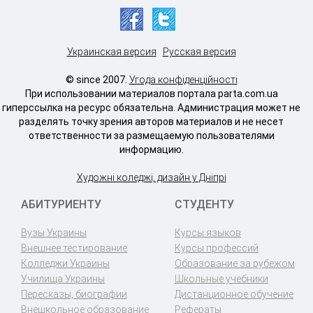
Украинская версия
Русская версия
© since 2007.
Угода конфіденційності
При использовании материалов портала parta.com.ua
гиперссылка на ресурс обязательна. Администрация может не
разделять точку зрения авторов материалов и не несет
ответственности за размещаемую пользователями
информацию.
Художні коледжі, дизайн у Дніпрі
АБИТУРИЕНТУ
СТУДЕНТУ
Вузы Украины
Курсы языков
Внешнее тестирование
Курсы профессий
Колледжи Украины
Образование за рубежом
Училища Украины
Школьные учебники
Пересказы, биографии
Дистанционное обучение
Внешкольное образование
Рефераты