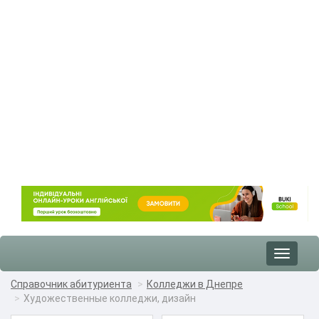
Toggle
navigat
Справочник абитуриента
Колледжи в Днепре
Художественные колледжи, дизайн