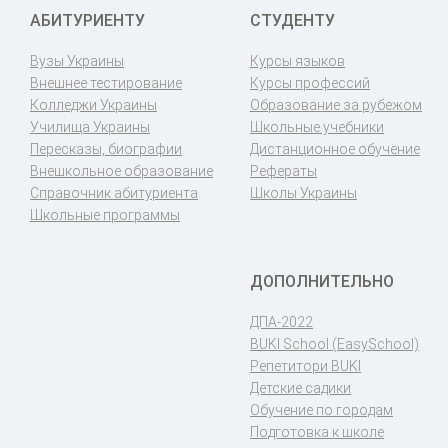
АБИТУРИЕНТУ
СТУДЕНТУ
Вузы Украины
Курсы языков
Внешнее тестирование
Курсы профессий
Колледжи Украины
Образование за рубежом
Училища Украины
Школьные учебники
Пересказы, биографии
Дистанционное обучение
Внешкольное образование
Рефераты
Справочник абитуриента
Школы Украины
Школьные программы
ДОПОЛНИТЕЛЬНО
ДПА-2022
BUKI School (EasySchool)
Репетитори BUKI
Детские садики
Обучение по городам
Подготовка к школе