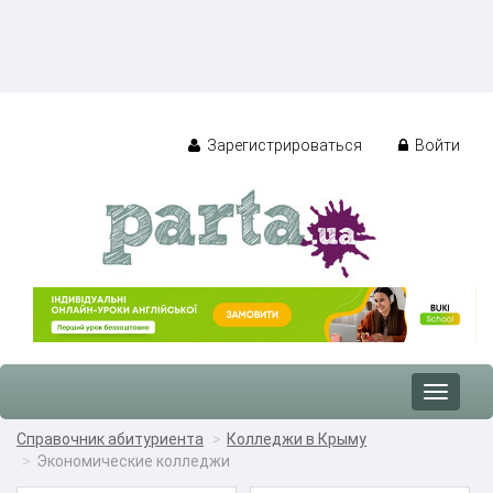
Зарегистрироваться
Войти
Toggle
navigat
Справочник абитуриента
Колледжи в Крыму
Экономические колледжи