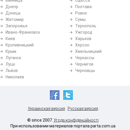
Винница
Одесса
Днепр
Полтава
Донецк
Ровно
Житомир
Сумы
Запорожье
Тернополь
Ивано-Франковск
Ужгород
Киев
Харьков
Кропивницкий
Херсон
Крым
Хмельницкий
Луганск
Черкассы
Луцк
Чернигов
Львов
Черновцы
Николаев
Украинская версия
Русская версия
© since 2007.
Угода конфіденційності
При использовании материалов портала parta.com.ua