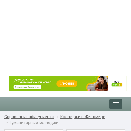
Toggle
navigat
Справочник абитуриента
Колледжи в Житомире
Гуманитарные колледжи