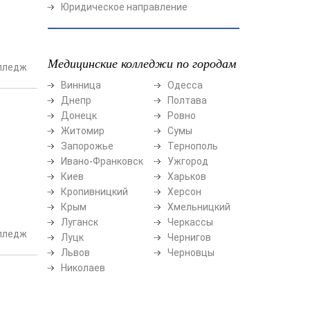
Юридическое направление
Медицинские колледжи по городам
лледж
Винница
Одесса
Днепр
Полтава
Донецк
Ровно
Житомир
Сумы
Запорожье
Тернополь
Ивано-Франковск
Ужгород
Киев
Харьков
Кропивницкий
Херсон
Крым
Хмельницкий
Луганск
Черкассы
лледж
Луцк
Чернигов
Львов
Черновцы
Николаев