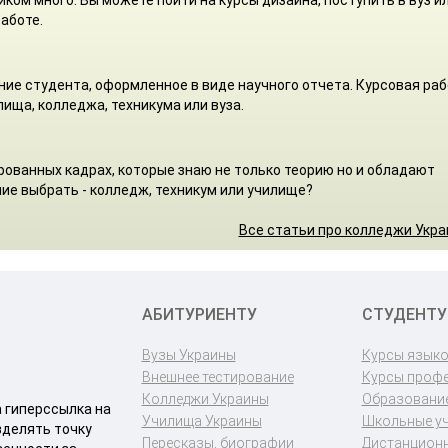
аботе.
ние студента, оформленное в виде научного отчета. Курсовая ра
ища, колледжа, техникума или вуза.
ованных кадрах, которые знаю не только теорию но и обладают
ие выбрать - колледж, техникум или училище?
Все статьи про колледжи Укр
АБИТУРИЕНТУ
СТУДЕНТУ
Вузы Украины
Курсы язык
Внешнее тестирование
Курсы проф
Колледжи Украины
Образование
a гиперссылка на
Училища Украины
Школьные у
зделять точку
Пересказы, биографии
Дистанционн