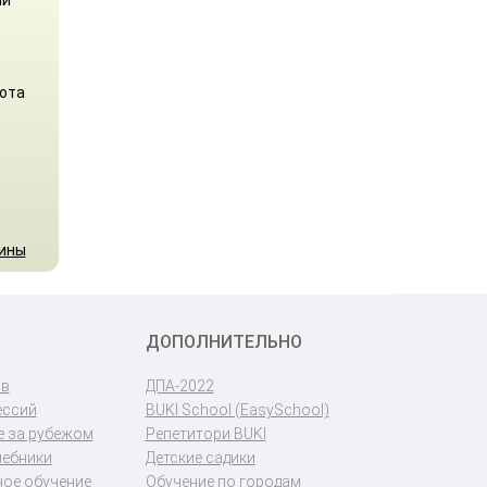
бота
аины
ДОПОЛНИТЕЛЬНО
ов
ДПА-2022
ессий
BUKI School (EasySchool)
 за рубежом
Репетитори BUKI
чебники
Детские садики
ое обучение
Обучение по городам