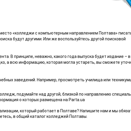
 вместо «колледжи с компьютерным направлением Полтава» писат
поиска будут другими. Или же воспользуйтесь другой поисковой
ента. В принципе, неважно, какого года выпуска будет издание – в
о, а всю информацию, которая могла устареть, вы сможете уточ
учебных заведений. Например, просмотреть училища или техникум
олледж, подумайте над другой, близкой по направлению специаль
формация о которых размещена на Parta.ua
ализации, который работает в Полтаве? Напишите нам и мы обяза
етесь, в общий каталог колледжей Полтавы.