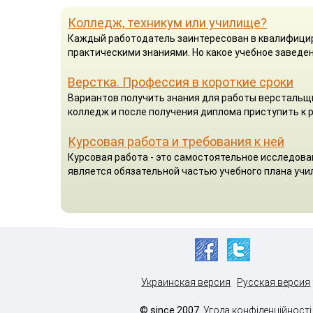
Колледж, техникум или училище?
Каждый работодатель заинтересован в квалифицир
практическими знаниями. Но какое учебное заведен
Верстка. Профессия в короткие сроки
Вариантов получить знания для работы верстальщик
колледж и после получения диплома приступить к р
Курсовая работа и требования к ней
Курсовая работа - это самостоятельное исследова
является обязательной частью учебного плана учил
Украинская версия
Русская версия
© since 2007.
Угода конфіденційності