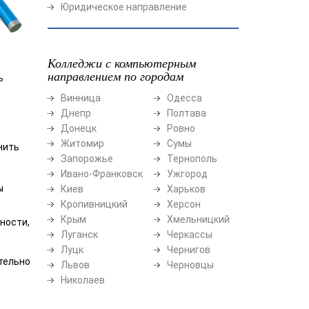
Юридическое направление
Колледжи с компьютерным
направлением по городам
ь
Винница
Одесса
Днепр
Полтава
Донецк
Ровно
Житомир
Сумы
нить
Запорожье
Тернополь
Ивано-Франковск
Ужгород
ы
Киев
Харьков
Кропивницкий
Херсон
Крым
Хмельницкий
ности,
Луганск
Черкассы
Луцк
Чернигов
тельно
Львов
Черновцы
Николаев