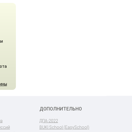
ли
бота
аины
ДОПОЛНИТЕЛЬНО
ов
ДПА-2022
ессий
BUKI School (EasySchool)