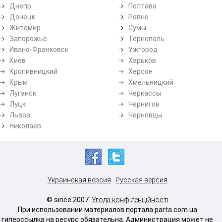
Днепр
Полтава
Донецк
Ровно
Житомир
Сумы
Запорожье
Тернополь
Ивано-Франковск
Ужгород
Киев
Харьков
Кропивницкий
Херсон
Крым
Хмельницкий
Луганск
Черкассы
Луцк
Чернигов
Львов
Черновцы
Николаев
Украинская версия
Русская версия
© since 2007.
Угода конфіденційності
При использовании материалов портала parta.com.ua
гиперссылка на ресурс обязательна. Администрация может не