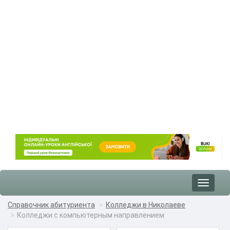
Toggle
navigat
Справочник абитуриента
Колледжи в Николаеве
Колледжи с компьютерным направлением