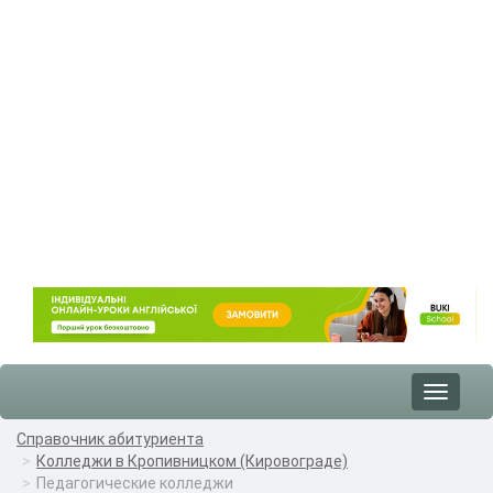
Toggle
navigat
Справочник абитуриента
Колледжи в Кропивницком (Кировограде)
Педагогические колледжи