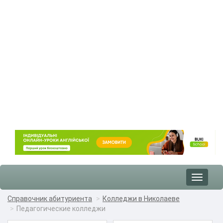
Toggle
navigat
Справочник абитуриента
Колледжи в Николаеве
Педагогические колледжи