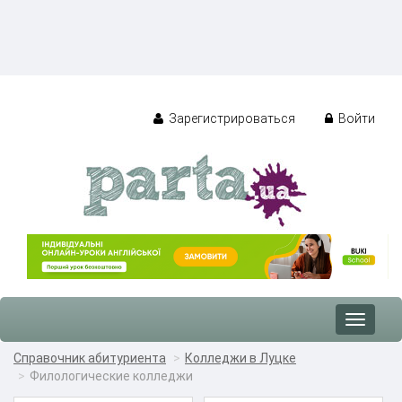
Зарегистрироваться
Войти
Toggle
navigat
Справочник абитуриента
Колледжи в Луцке
Филологические колледжи