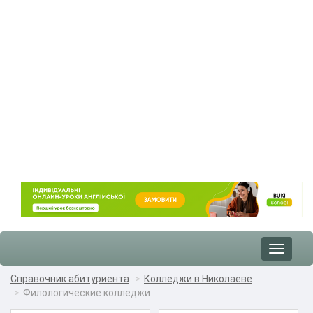
Toggle
navigat
Справочник абитуриента
Колледжи в Николаеве
Филологические колледжи