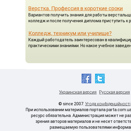
Верстка. Профессия в короткие сроки
Вариантов получить знания для работы верстальщик
колледж и после получения диплома приступить к р
Колледж, техникум или училище?
Каждый работодатель заинтересован в квалифицир
практическими знаниями. Но какое учебное заведен
Украинская версия
Русская версия
© since 2007.
Угода конфіденційності
При использовании материалов портала parta.com.u
ресурс обязательна. Администрация может не ра
зрения авторов материалов и не несет ответст
размещаемую пользователями информа