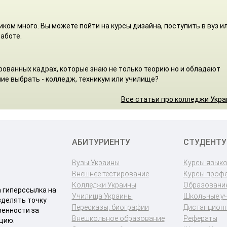
ом много. Вы можете пойти на курсы дизайна, поступить в вуз и
аботе.
ованных кадрах, которые знаю не только теорию но и обладают
ие выбрать - колледж, техникум или училище?
Все статьи про колледжи Укр
АБИТУРИЕНТУ
СТУДЕНТУ
Вузы Украины
Курсы язык
Внешнее тестирование
Курсы проф
Колледжи Украины
Образование
a гиперссылка на
Училища Украины
Школьные у
зделять точку
Пересказы, биографии
Дистанционн
венности за
Внешкольное образование
Рефераты
цию.