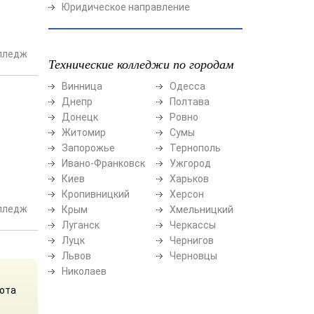
Юридическое направление
лледж
Технические колледжи по городам
Винница
Одесса
Днепр
Полтава
Донецк
Ровно
Житомир
Сумы
Запорожье
Тернополь
Ивано-Франковск
Ужгород
Киев
Харьков
Кропивницкий
Херсон
лледж
Крым
Хмельницкий
Луганск
Черкассы
Луцк
Чернигов
Львов
Черновцы
Николаев
бота