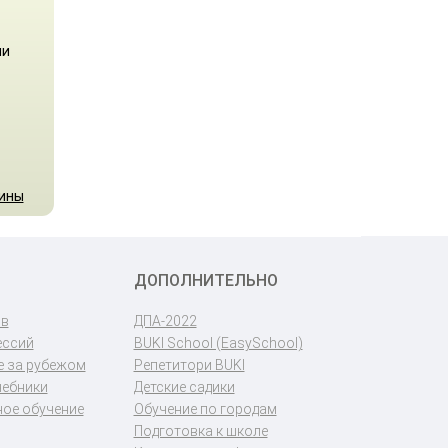
ли
аины
ДОПОЛНИТЕЛЬНО
ов
ДПА-2022
ессий
BUKI School (EasySchool)
 за рубежом
Репетитори BUKI
чебники
Детские садики
ое обучение
Обучение по городам
Подготовка к школе