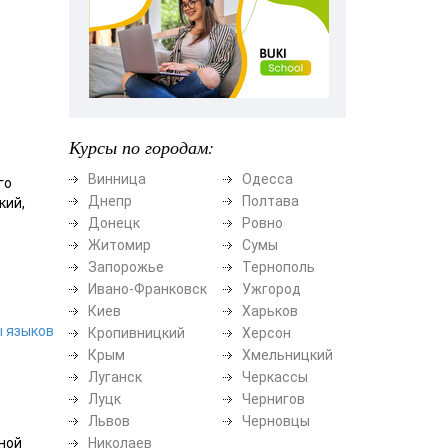
Курсы по городам:
Винница
Одесса
го
Днепр
Полтава
кий,
Донецк
Ровно
Житомир
Сумы
Запорожье
Тернополь
Ивано-Франковск
Ужгород
Киев
Харьков
ы языков
Кропивницкий
Херсон
Крым
Хмельницкий
Луганск
Черкассы
Луцк
Чернигов
Львов
Черновцы
ной
Николаев