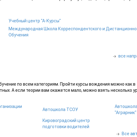
Учебный центр "А-Курсы"
Международная Школа Корреспондентского и Дистанционно
Обучения
все напр
учение по всем категориям. Пройти курсы вождения можно как в
тных. А если теории вам окажется мало, можно взять несколько у
рганизации
Автошкол
Автошкола ТСОУ
"Аграрник"
Кировоградский центр
подготовки водителей
Все ав