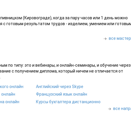
пивницком (Кировограде), когда за пару часов или 1 день можно
ия с готовым результатом трудов - изделием, умением или готовы
все мастер
м по типу: это и вебинары, и онлайн-семинары, и обучение через
вание с получением диплома, который ничем не отличается от
.
кого онлайн
Английский через Skype
 онлайн
Французский язык онлайн
на онлайн
Курсы бухгалтера дистанционно
все напр