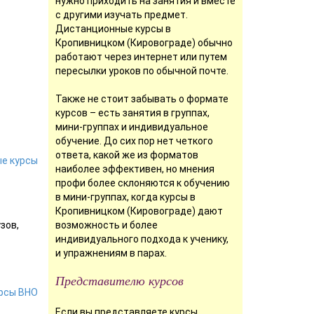
нужно приходить на занятия и вместе
с другими изучать предмет.
Дистанционные курсы в
Кропивницком (Кировограде) обычно
работают через интернет или путем
пересылки уроков по обычной почте.
Также не стоит забывать о формате
курсов – есть занятия в группах,
мини-группах и индивидуальное
обучение. До сих пор нет четкого
ответа, какой же из форматов
ые курсы
наиболее эффективен, но мнения
профи более склоняются к обучению
в мини-группах, когда курсы в
Кропивницком (Кировограде) дают
зов,
возможность и более
индивидуального подхода к ученику,
и упражнениям в парах.
Представителю курсов
урсы ВНО
Если вы представляете курсы,