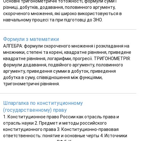
Основні тригонометричні тотожності, формули суми і
різниці, добутків, додавання, половинного аргументу,
скороченого множення, які широко використовуються в
навчальному процесі та при підготовці до ЗНО.
Формули з математики
АЛГЕБРА: формули скороченого множення і розкладання на
множники, степені та корені, квадратне рівняння, приведене
квадратне рівняння, логарифми, прогресії. ТРИГОНОМЕТРІЯ:
формули додавання, подвійного аргументу, половинного
аргументу, приведення сумми в добуток, приведення
добутка в суму, співвідношення між функціями,
тригонометричні рівняння.
Шпаргалка по конституционному
(государственному) праву
1. Конституционное право России как отрасль права и
отрасль науки 2. Предмет и методы российского
конституционного права 3. Конституционно-правовая
ответственность: понятие и основные черты 4. Источники