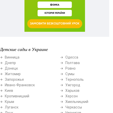
Детские сады в Украине
Винница
Одесса
Днепр
Полтава
Донецк
Ровно
Житомир
Сумы
Запорожье
Тернополь
Ивано-Франковск
Ужгород
Киев
Харьков
Кропивницкий
Херсон
Крым
Хмельницкий
Луганск
Черкассы
Луцк
Чернигов