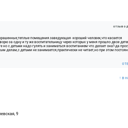
отзыв о 
окрашенные,теплые помещения.заведующая -хороший человек,что касается
ворю за одну и ту же воспитательницу через которых у меня прошло двое дете
 но с детьми надо гулять и заниматься воспитанием что делает она?-да прос
ным делам,с детьми не занимается,практически не читает,но при этом постоя
от
↑ в 
левская, 9