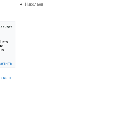
Николаев
детсаде
й это
то
нно
ветить
начало