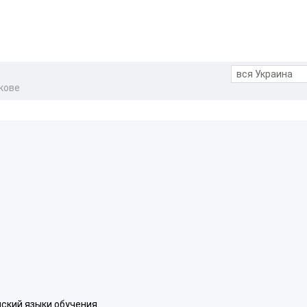
кове
ский языки обучения.