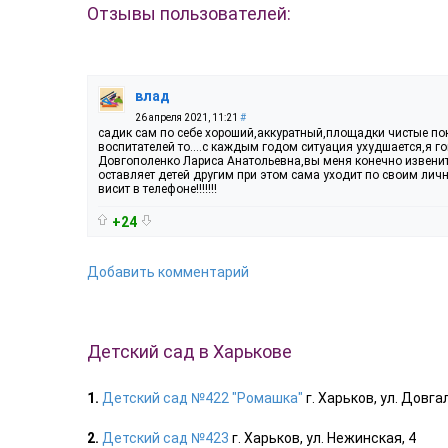
Отзывы пользователей:
влад
26 апреля 2021, 11:21
#
садик сам по себе хороший,аккуратный,площадки чистые п
воспитателей то....с каждым годом ситуация ухудшается,я го
Довгополенко Лариса Анатольевна,вы меня конечно извените
оставляет детей другим при этом сама уходит по своим лич
висит в телефоне!!!!!!!
+24
Добавить комментарий
Детский сад в Харькове
1.
Детский сад №422 "Ромашка"
г. Харьков, ул. Довга
2.
Детский сад №423
г. Харьков, ул. Нежинская, 4