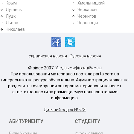
Крым
Хмельницкий
Луганск
Черкассы
Луцк
Чернигов
Львов
Черновцы
Николаев
Украинская версия
Русская версия
© since 2007.
Угода конфіденційності
При использовании материалов портала parta.com.ua
гиперссылка на ресурс обязательна. Администрация может не
разделять точку зрения авторов материалов и не несет
ответственности за размещаемую пользователями
информацию.
Дитячий садок №573
АБИТУРИЕНТУ
СТУДЕНТУ
Вузы Украины
Курсы языков