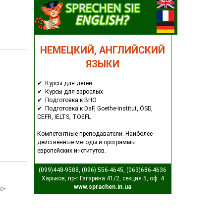
НЕМЕЦКИЙ, АНГЛИЙСКИЙ
ЯЗЫКИ
✔ Курсы для детей
✔ Курсы для взрослых
✔ Подготовка к ВНО
✔ Подготовка к DaF, Goethe-Institut, ÖSD,
CEFR, IELTS, TOEFL
Компетентные преподаватели. Наиболее
действенные методы и программы
европейских институтов.
(099)448-9588, (096) 556-4645, (063)686-4636
Харьков, пр-т Гагарина 41/2, секция 5, оф. 4
www.sprachen.in.ua
о-