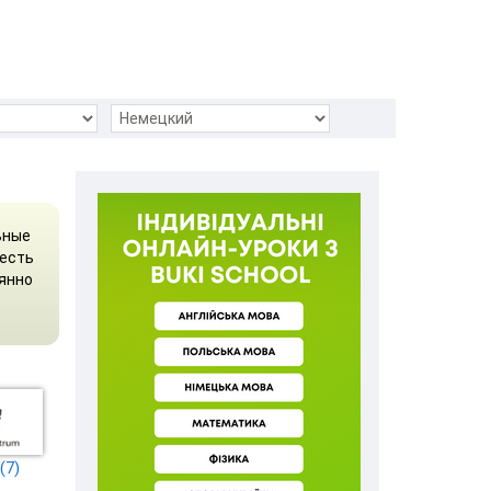
ьные
 есть
оянно
(7)