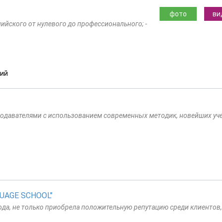
фото
ви
лийского от нулевого до профессионального; -
кий
одавателями с использованием современных методик, новейших уч
GUAGE SCHOOL"
 года, не только приобрела положительную репутацию среди клиентов,