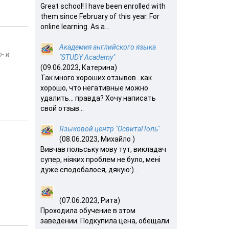
Great school! I have been enrolled with
them since February of this year. For
online learning. As a...
Академия английского языка
- и
"STUDY Academy"
(09.06.2023, Катерина)
Так много хороших отзывов…как
хорошо, что негативные можно
удалить… правда? Хочу написать
свой отзыв...
Языковой центр "ОсвитаПоль"
(08.06.2023, Михайло )
Вивчав польську мову тут, викладач
супер, ніяких проблем не було, мені
дуже сподобалося, дякую:)...
(07.06.2023, Рита)
Проходила обучение в этом
заведении. Подкупила цена, обещали