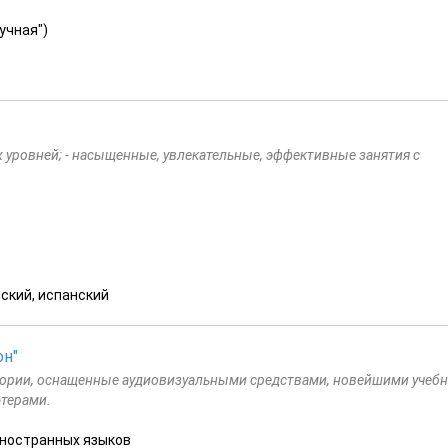
аучная")
х уровней; - насыщенные, увлекательные, эффективные занятия с
нский, испанский
он"
тории, оснащенные аудиовизуальными средствами, новейшими учебн
терами.
 иностранных языков