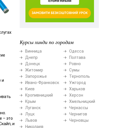
слугах
Курсы хинди по городам
Винница
Одесса
гие
Днепр
Полтава
Донецк
Ровно
Житомир
Сумы
Запорожье
Тернополь
 и
Ивано-Франковск
Ужгород
Киев
Харьков
Кропивницкий
Херсон
аивать
Крым
Хмельницкий
Луганск
Черкассы
но.
Луцк
Чернигов
е – это
Львов
Черновцы
Скайп, и
Николаев