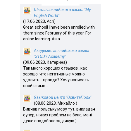
Школа английского языка "My
English World"
(17.06.2023, Acri)
Great school! I have been enrolled with
them since February of this year. For
online learning. As a...
Академия английского языка
"STUDY Academy"
(09.06.2023, Катерина)
Так много хороших отзывов…как
хорошо, что негативные можно
удалить… правда? Хочу написать
свой отзыв...
Языковой центр "ОсвитаПоль"
(08.06.2023, Михайло )
Вивчав польську мову тут, викладач
супер, ніяких проблем не було, мені
дуже сподобалося, дякую:)...