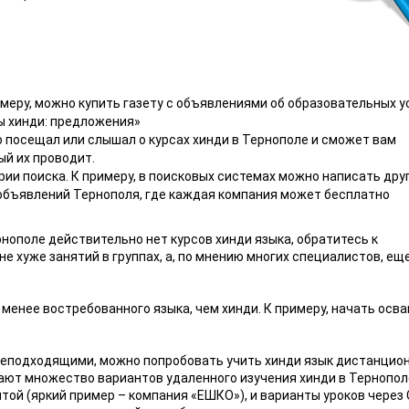
меру, можно купить газету с объявлениями об образовательных у
ы хинди: предложения»
то посещал или слышал о курсах хинди в Тернополе и сможет вам
й их проводит.
ерии поиска. К примеру, в поисковых системах можно написать дру
объявлений Тернополя, где каждая компания может бесплатно
рнополе действительно нет курсов хинди языка, обратитесь к
 хуже занятий в группах, а, по мнению многих специалистов, еще
 менее востребованного языка, чем хинди. К примеру, начать осв
неподходящими, можно попробовать учить хинди язык дистанцион
ают множество вариантов удаленного изучения хинди в Тернопол
той (яркий пример – компания «ЕШКО»), и варианты уроков через 