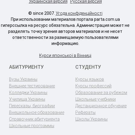
Украинская версия
Русская версия
© since 2007.
Угода конфіденційності
При использовании материалов портала parta.com.ua
гиперссылка на ресурс обязательна. Администрация может не
разделять точку зрения авторов материалов и не несет
ответственности за размещаемую пользователями
информацию.
Курси японської в Вінниці
АБИТУРИЕНТУ
СТУДЕНТУ
Вузы Украины
Курсы языков
Внешнее тестирование
Курсы профессий
Колледжи Украины
Образование за рубежом
Училища Украины
Школьные учебники
Пересказы, биографии
Дистанционное обучение
Внешкольное образование
Рефераты
Справочник абитуриента
Школы Украины
Школьные программы