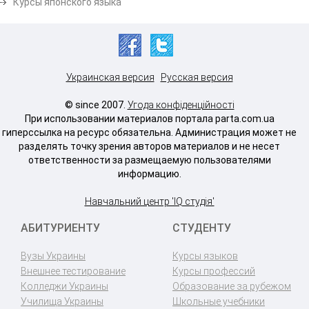
Курсы японского языка
Украинская версия
Русская версия
© since 2007.
Угода конфіденційності
При использовании материалов портала parta.com.ua
гиперссылка на ресурс обязательна. Администрация может не
разделять точку зрения авторов материалов и не несет
ответственности за размещаемую пользователями
информацию.
Навчальний центр 'IQ студія'
АБИТУРИЕНТУ
СТУДЕНТУ
Вузы Украины
Курсы языков
Внешнее тестирование
Курсы профессий
Колледжи Украины
Образование за рубежом
Училища Украины
Школьные учебники