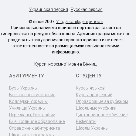
Украинская версия
Русская версия
© since 2007.
Угода конфіденційності
При использовании материалов портала parta.com.ua
гиперссылка на ресурс обязательна. Администрация может не
разделять точку зрения авторов материалов и не несет
ответственности за размещаемую пользователями
информацию.
Курси іноземної мови в Вінниці
АБИТУРИЕНТУ
СТУДЕНТУ
Вузы Украины
Курсы языков
Внешнее тестирование
Курсы профессий
Колледжи Украины
Образование за рубежом
Училища Украины
Школьные учебники
Пересказы, биографии
Дистанционное обучение
Внешкольное образование
Рефераты
Справочник абитуриента
Школы Украины
Школьные программы