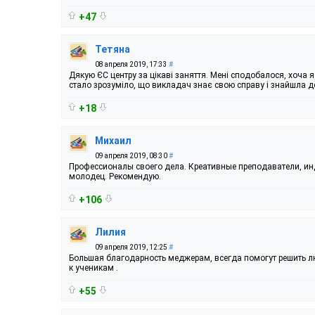
+47
Тетяна
08 апреля 2019, 17:33
#
Дякую ЄС центру за цікаві заняття. Мені сподобалося, хоча я
стало зрозуміло, що викладач знає свою справу і знайшла до
+18
Михаил
09 апреля 2019, 08:30
#
Профессионалы своего дела. Креативные преподаватели, и
молодец. Рекомендую.
+106
Лилия
09 апреля 2019, 12:25
#
Большая благодарность меджерам, всегда помогут решить 
к ученикам .
+55