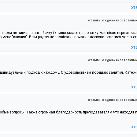
от
отзывы о курсах иностранны
 ніколи не вивчала англійську і хвилювалася на початку. Але після першого за
 мене "ключик". Всім раджу не зволікати і почати вдосконалюватися уже сьог
от
отзывы о курсах иностранны
ндивидуальный подход к каждому. С удовольствием посещаю занятия. Катер
от
отзывы о курсах иностранны
любые вопросы. Также огромная благодарность преподавателям что находят 
от