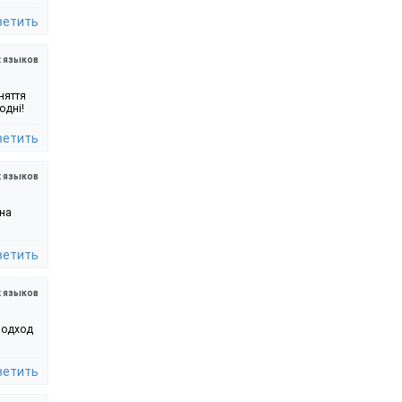
ветить
х языков
няття
одні!
ветить
х языков
ина
ветить
х языков
подход
ветить