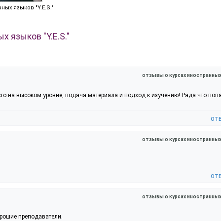
ых языков "Y.E.S."
 языков "Y.E.S."
отзывы о курсах иностранны
сто на высоком уровне, подача материала и подход к изучению! Рада что поп
от
отзывы о курсах иностранны
от
отзывы о курсах иностранны
орошие преподаватели.