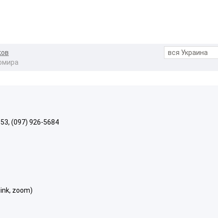
ков
омира
653, (097) 926-5684
ink, zoom)