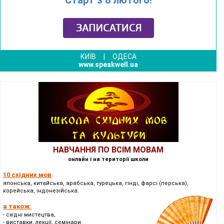
КИЇВ
|
ОДЕСА
www.speakwell.ua
НАВЧАННЯ ПО ВСІМ МОВАМ
онлайн і на території школи
10 східних мов
:
японська, китайська, арабська, турецька, гінді, фарсі (перська),
корейська, індонезійська.
а також:
- східні мистецтва,
- виставки, лекції, семінари,