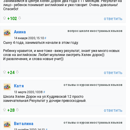
Занимаемся в центре Хелен Дорон два года с 11 месяцев. Результат на
лицо - ребенок понимает английский и уже говорит. Очень довольны!
Спасибо!
+102
ответить
вопрос школе иностранных языков
Анина
14 января 2020, 15:10
#
Сыну 4 года, заниматься начали в этом году.
Ребенку нравится, и мне тоже - вижу результат, знает уже много новых
слов на английском. Любит мультики смотреть Хелен дорон))
И развлечение, и слова новые учит))
+24
ответить
отзывы о курсах иностранных языков
Катя
13 марта 2020, 10:38
#
Школа Хелен Дорон на ул.Кудрявской 12 просто
замечательная.Результат у дочери превосходный.
+28
ответить
отзывы о курсах иностранных языков
Виталина
13 октября 2020, 16:13
#