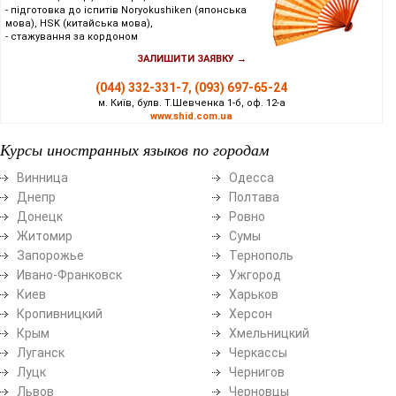
- підготовка до іспитів Noryokushiken (японська
мова), HSK (китайська мова),
- стажування за кордоном
ЗАЛИШИТИ ЗАЯВКУ →
(044) 332-331-7, (093) 697-65-24
м. Київ, булв. Т.Шевченка 1-б, оф. 12-а
www.shid.com.ua
Курсы иностранных языков по городам
Винница
Одесса
Днепр
Полтава
Донецк
Ровно
Житомир
Сумы
Запорожье
Тернополь
Ивано-Франковск
Ужгород
Киев
Харьков
Кропивницкий
Херсон
Крым
Хмельницкий
Луганск
Черкассы
Луцк
Чернигов
Львов
Черновцы