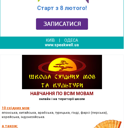
Старт з 8 лютого!
КИЇВ
|
ОДЕСА
www.speakwell.ua
НАВЧАННЯ ПО ВСІМ МОВАМ
онлайн і на території школи
10 східних мов
:
японська, китайська, арабська, турецька, гінді, фарсі (перська),
корейська, індонезійська.
а також: