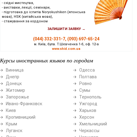
- східні мистецтва,
- виставки, лекції, семінари,
- підготовка до іспитів Noryokushiken (японська
мова), HSK (китайська мова),
- стажування за кордоном
ЗАЛИШИТИ ЗАЯВКУ →
(044) 332-331-7, (093) 697-65-24
м. Київ, булв. Т.Шевченка 1-б, оф. 12-а
www.shid.com.ua
Курсы иностранных языков по городам
Винница
Одесса
Днепр
Полтава
Донецк
Ровно
Житомир
Сумы
Запорожье
Тернополь
Ивано-Франковск
Ужгород
Киев
Харьков
Кропивницкий
Херсон
Крым
Хмельницкий
Луганск
Черкассы