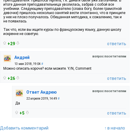
преподавателя. Пришлось терпеть, т.к. деньги были уже заплачены. В
итоге данная преподавательница уволилась, забрав с собой все
учебники. Следующему преподавателю (слава богу, более грамотной
девочке) пришлось несколько занятий вести спонтанно, что в принципе
у нее не плохо получалось. Обещанная методика, к сожалению, так и
не появилась.
Так что, если вы ищите курсы по французскому языку, данную школу
искренне не советую.
+29
ответить
вопрос посетителям
Андрей
13 мая 2018, 19:04
#
Можно описать короче? если можете. Y/N, Comment
+26
ответить
вопрос посетителям
Ответ Андрею
22 апреля 2019, 14:49
#
Да
+5
ответить
Добавить комментарий
↑ в начало