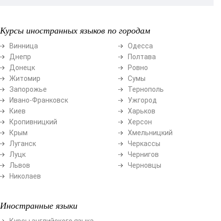
Курсы иностранных языков по городам
Винница
Одесса
Днепр
Полтава
Донецк
Ровно
Житомир
Сумы
Запорожье
Тернополь
Ивано-Франковск
Ужгород
Киев
Харьков
Кропивницкий
Херсон
Крым
Хмельницкий
Луганск
Черкассы
Луцк
Чернигов
Львов
Черновцы
Николаев
Иностранные языки
Курсы английского языка