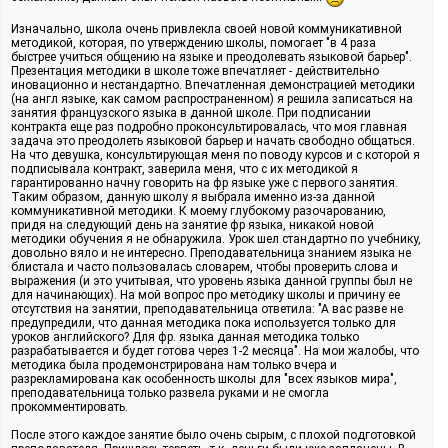
Изначально, школа очень привлекла своей новой коммуникативной
методикой, которая, по утверждению школы, помогает "в 4 раза
быстрее учиться общению на языке и преодолевать языковой барьер".
Презентация методики в школе тоже впечатляет - действительно
иновационно и нестандартно. Впечатленная демонстрацией методики
(на англ языке, как самом распространенном) я решила записаться на
занятия французского языка в данной школе. При подписании
контракта еще раз подробно проконсультировалась, что моя главная
задача это преодолеть языковой барьер и начать свободно общаться.
На что девушка, консультирующая меня по поводу курсов и с которой я
подписывала контракт, заверила меня, что с их методикой я
гарантированно начну говорить на фр языке уже с первого занятия.
Таким образом, данную школу я выбрала именно из-за данной
коммуникативной методики. К моему глубокому разочарованию,
придя на следующий день на занятие фр языка, никакой новой
методики обучения я не обнаружила. Урок шел стандартно по учебнику,
довольно вяло и не интересно. Преподавательница знанием языка не
блистала и часто пользовалась словарем, чтобы проверить слова и
выражения (и это учитывая, что уровень языка данной группы был не
для начинающих). На мой вопрос про методику школы и причину ее
отсутствия на занятии, преподавательница ответила: "А вас разве не
предупредили, что данная методика пока используется только для
уроков английского? Для фр. языка данная методика только
разрабатывается и будет готова через 1-2 месяца". На мои жалобы, что
методика была продемонстрирована нам только вчера и
разрекламирована как особенность школы для "всех языков мира",
преподавательница только развела руками и не смогла
прокомментировать.
После этого каждое занятие было очень сырым, с плохой подготовкой