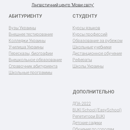
Лінгвістичний центр 'Мови світу'
АБИТУРИЕНТУ
СТУДЕНТУ
Вузы Украины
Курсы языков
Внешнее тестирование
Курсы профессий
Колледжи Украины
Образование за рубежом
Училища Украины
Школьные учебники
Пересказы, биографии
Дистанционное обучение
Внешкольное образование
Рефераты
Справочник абитуриента
Школы Украины
Школьные программы
ДОПОЛНИТЕЛЬНО
ДПА-2022
BUKI School (EasySchool)
Репетитори BUKI
Детские садики
Обучение по городам