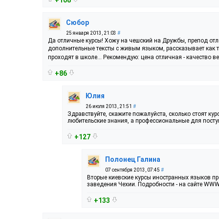
Сюбор
25 января 2013, 21:03
#
Да отличные курсы! Хожу на чешский на Дружбы, препод отл
дополнительные тексты с живым языком, рассказывает как 
проходят в школе... Рекомендую: цена отличная - качество в
+86
Юлия
26 июля 2013, 21:51
#
Здравствуйте, скажите пожалуйста, сколько стоят кур
любительские знания, а профессиональные для пост
+127
Полонец Галина
07 сентября 2013, 07:45
#
Вторые киевские курсы иностранных языков п
заведения Чехии. Подробности - на сайте WWW.
+133