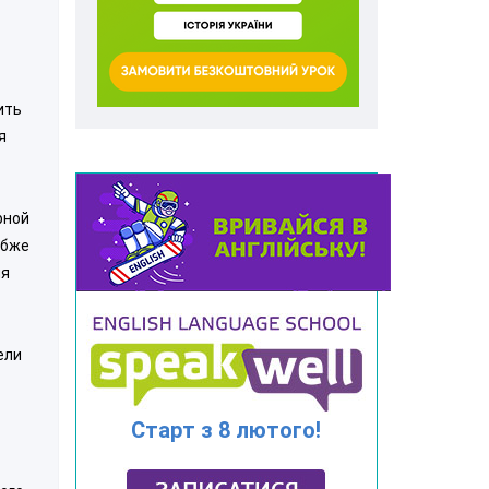
ить
я
рной
убже
ия
ели
Старт з 8 лютого!