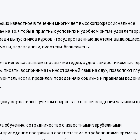
орошо известное в течении многих лет высокопрофессиональное
н на то, чтобы в приятных условиях и удобном ритме удовлетвор
реди выпускников курсов - государственные деятели, выдающиес
оматы, переводчики, писатели, бизнесмены.
 с использованием игровых методов, аудио-, видео- и компьюте
, писать, воспринимать иностранный язык на слух, позволяют гл
м ментальности, правилам поведения в социуме и правилам веден
.
ому слушателю с учетом возраста, степени владения языком и ц
а обучения, сотрудничество с известными зарубежными
и приведение программ в соответствие с требованиями времени,