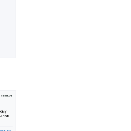
х языков
тому
им пол
ветить