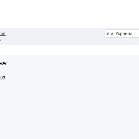
ков
ва
ков
003