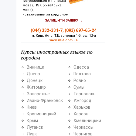
Noryokushiken (японська
мова), HSK (китайська
мова),
- стажування за кордоном
ЗАЛИШИТИ ЗАЯВКУ →
(044) 332-331-7, (093) 697-65-24
м. Київ, булв. Т.Шевченка 1-б, оф. 12-а
www.shid.com.ua
Курсы иностранных языков по
городам
Винница
Одесса
Днепр
Полтава
Донецк
Ровно
Житомир
Сумы
Запорожье
Тернополь
Ивано-Франковск
Ужгород
Киев
Харьков
Кропивницкий
Херсон
Крым
Хмельницкий
Луганск
Черкассы
Луцк
Чернигов