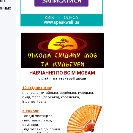
ого
анных
КИЇВ
|
ОДЕСА
www.speakwell.ua
НАВЧАННЯ ПО ВСІМ МОВАМ
онлайн і на території школи
10 східних мов
:
японська, китайська, арабська, турецька,
гінді, фарсі (перська), корейська,
індонезійська.
а також:
- східні мистецтва,
- виставки, лекції,
семінари,
- підготовка до іспитів