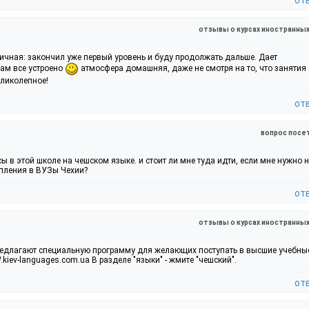
отзывы о курсах иностранны
ичная: закончил уже первый уровень и буду продолжать дальше. Дает
там все устроено
атмосфера домашняя, даже не смотря на то, что занятия
еликолепное!
от
вопрос посе
сы в этой школе на чешском языке. и стоит ли мне туда идти, если мне нужно 
упления в ВУЗы Чехии?
от
отзывы о курсах иностранны
редлагают специальную программу для желающих поступать в высшие учебны
kiev-languages.com.ua В разделе "языки" - жмите "чешский".
от