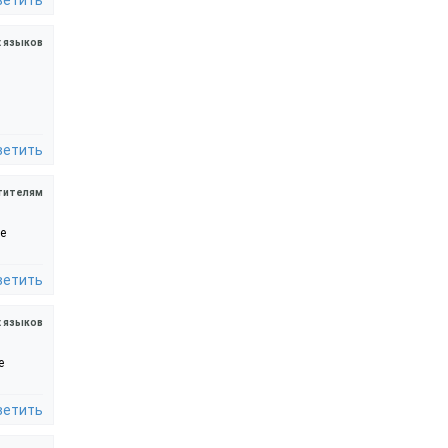
х языков
ветить
тителям
не
ветить
х языков
е
ветить