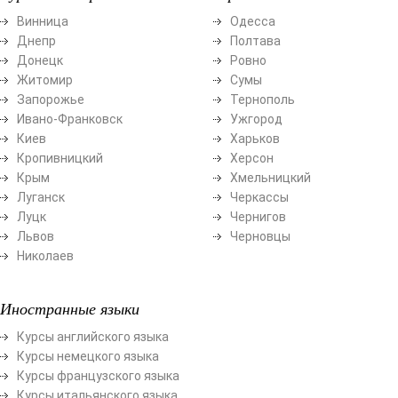
Винница
Одесса
Днепр
Полтава
Донецк
Ровно
Житомир
Сумы
Запорожье
Тернополь
Ивано-Франковск
Ужгород
Киев
Харьков
Кропивницкий
Херсон
Крым
Хмельницкий
Луганск
Черкассы
Луцк
Чернигов
Львов
Черновцы
Николаев
Иностранные языки
Курсы английского языка
Курсы немецкого языка
Курсы французского языка
Курсы итальянского языка