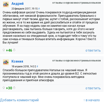
отзывы о курсах иностранных языков
Андрей
20 февраля 2017, 19:15
#
Очень кайфовая школа! Очень понравился подход-непринужденная
обстановка, нет никакой формальности. Преподаватель буквально с
первых минут стаёт твоим другом, шутит с тобой, рассказывает истории
из жизни, но в то же время не даёт расслабиться и отойти от процесса
обучения. Я за пару недель сам не заметил как начал лучше
разговаривать, сам пытаюсь больше говорить, хотя до этого не мог
предложение из себя выдавить. Здесь не пытаются в тебя засунуть
знания насильно за отведенный срок, а подводят тебя к тому что ты
сам хочешь и тянешься больше впитать информации. Короче 10из10.
Вы лучшие!
+46
ответить
отзывы о курсах иностранных языков
Ксения
18 апреля 2018, 14:32
#
Спасибо большое преподавателю Наталье за чешский язык. Я
прозанималась год в этой школе и дошла до уровня В2. С легкостью
поступила в чешский вуз. Мне очень понравилась методика
преподавания и приятная атмосфера.
+30
ответить
Добавить комментарий
↑ в начало