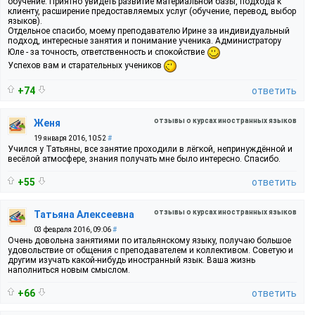
обучение. Приятно увидеть развитие материальной базы, подхода к
клиенту, расширение предоставляемых услуг (обучение, перевод, выбор
языков).
Отдельное спасибо, моему преподавателю Ирине за индивидуальный
подход, интересные занятия и понимание ученика. Администратору
Юле - за точность, ответственность и спокойствие
Успехов вам и старательных учеников
+74
ответить
отзывы о курсах иностранных языков
Женя
19 января 2016, 10:52
#
Учился у Татьяны, все занятие проходили в лёгкой, непринуждённой и
весёлой атмосфере, знания получать мне было интересно. Спасибо.
+55
ответить
отзывы о курсах иностранных языков
Татьяна Алексеевна
03 февраля 2016, 09:06
#
Очень довольна занятиями по итальянскому языку, получаю большое
удовольствие от общения с преподавателем и коллективом. Советую и
другим изучать какой-нибудь иностранный язык. Ваша жизнь
наполниться новым смыслом.
+66
ответить