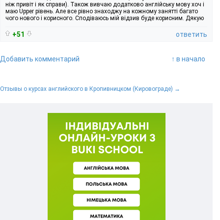
ніж привіт і як справи). Також вивчаю додатково англійську мову хоч і
маю Upper рівень. Але все рівно знаходжу на кожному занятті багато
чого нового і корисного. Сподіваюсь мій відзив буде корисним. Дякую
+51
ответить
Добавить комментарий
↑ в начало
Отзывы о курсах английского в Кропивницком (Кировограде) →