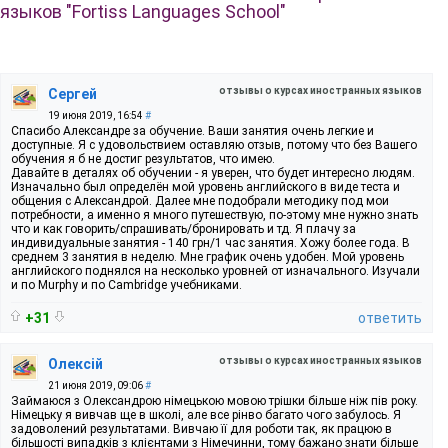
языков "Fortiss Languages School"
отзывы о курсах иностранных языков
Сергей
19 июня 2019, 16:54
#
Спасибо Александре за обучение. Ваши занятия очень легкие и
доступные. Я с удовольствием оставляю отзыв, потому что без Вашего
обучения я б не достиг результатов, что имею.
Давайте в деталях об обучении - я уверен, что будет интересно людям.
Изначально был определён мой уровень английского в виде теста и
общения с Александрой. Далее мне подобрали методику под мои
потребности, а именно я много путешествую, по-этому мне нужно знать
что и как говорить/спрашивать/бронировать и тд. Я плачу за
индивидуальные занятия - 140 грн/1 час занятия. Хожу более года. В
среднем 3 занятия в неделю. Мне график очень удобен. Мой уровень
английского поднялся на несколько уровней от изначального. Изучали
и по Murphy и по Cambridge учебниками.
+31
ответить
отзывы о курсах иностранных языков
Олексій
21 июня 2019, 09:06
#
Займаюся з Олександрою німецькою мовою трішки більше ніж пів року.
Німецьку я вивчав ще в школі, але все рінво багато чого забулось. Я
задоволений результатами. Вивчаю її для роботи так, як працюю в
більшості випадків з клієнтами з Німечинни, тому бажано знати більше