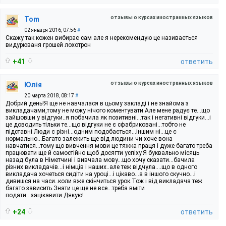
отзывы о курсах иностранных языков
Tom
02 января 2016, 07:56
#
Скажу так кожен вибирає сам але я нерекомендую це називається
видурюваня грошей лохотрон
+41
ответить
отзывы о курсах иностранных языков
Юлія
20 марта 2018, 08:17
#
Добрий день!Я ще не навчалася в цьому закладі і не знайома з
викладачами,тому не можу нічого коментувати.Але мене радує те...що
зайшовши у відгуки..я побачила як позитивні...так і негативні відгуки...і
це доводить тільки те...що відгуки не є сфабриковані...тобто не
підставні.Люди є різні...одним подобається...іншим ні...це є
нормально...Багато залежить ще від людини чи хоче вона
навчатися...тому що вивчення мови це тяжка праця і дуже багато треба
працювати ще й самостійно щоб досягти успіху.Я буквально місяць
назад була в Німетчині і вивчала мову...що хочу сказати...бачила
різних викладачів...і німців і наших..але теж відчула....що в одного
викладача хочеться сидіти на уроці...і цікаво...а в іншого скучно...і
дивишся на часи..коли вже скінчиться урок.Тож і від викладача теж
багато зависить.Знати це ще не все...треба вміти
подати...зацікавити.Дякую!
+24
ответить