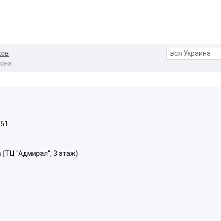
ков
сона
151
а (ТЦ "Адмирал", 3 этаж)