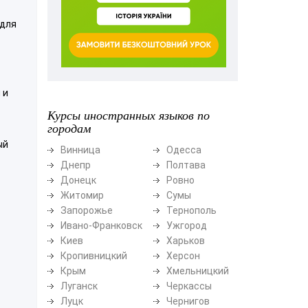
 для
 и
Курсы иностранных языков по
городам
ый
Винница
Одесса
Днепр
Полтава
Донецк
Ровно
Житомир
Сумы
Запорожье
Тернополь
Ивано-Франковск
Ужгород
Киев
Харьков
Кропивницкий
Херсон
Крым
Хмельницкий
Луганск
Черкассы
Луцк
Чернигов