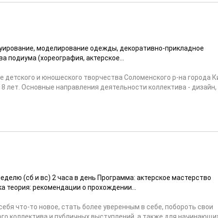
труирование, моделирование одежды, декоративно-прикладное
ва подиума (хореография, актерское...
ре детского и юношеского творчества Соломенского р-на города К
 18 лет. Основные направления деятельности коллектива - дизайн,
делю (сб и вс) 2 часа в день Программа: актерское мастерство
а теория: рекомендации о прохождении...
бя что-то новое, стать более уверенным в себе, побороть свои
вого коллектива и публичных выступлений, а также для начинающи