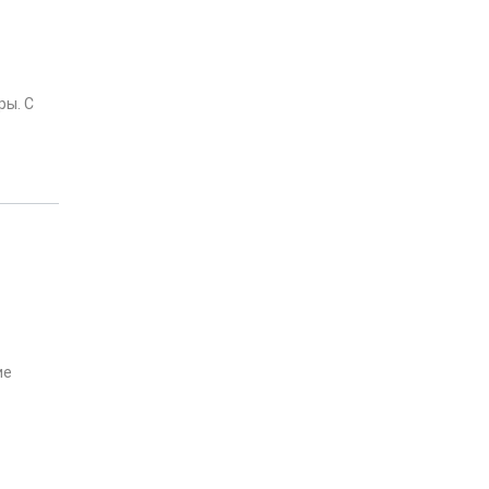
ры. С
ие