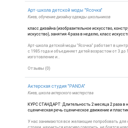
Арт-школа детской моды "Ясочка"
Киев, обучение дизайну одежды школьников
класс дизайна (изобразительное искусство, конс
искусство), занятия 4 раза в неделю, класс искусст
Арт-школа детской моды "Ясочка" работает в цент
с 1985 года и объединяет детей возрастом от 3 до
изготовление и...
Отзывы (0)
Актерская студия "PANDA"
Киев, школа актерского мастерства
КУРС СТАНДАРТ: Длительность 2 месяца 2 раза в не
сценическая речь сценическое движение и пластик
У нас занимаются все желающие попробовать для се
страхи, научиться красиво говорить, не боятся но