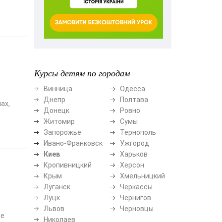
Курсы детям по городам
Винница
Одесса
Днепр
Полтава
ах,
Донецк
Ровно
Житомир
Сумы
Запорожье
Тернополь
Ивано-Франковск
Ужгород
Киев
Харьков
Кропивницкий
Херсон
Крым
Хмельницкий
Луганск
Черкассы
Луцк
Чернигов
Львов
Черновцы
же
Николаев