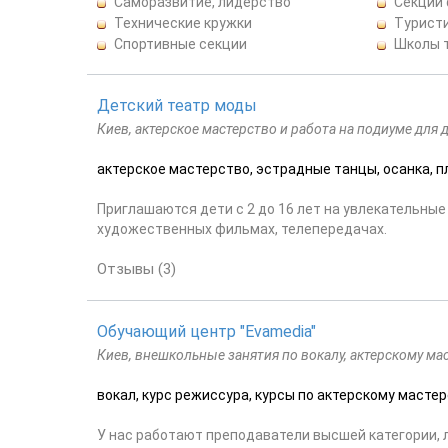
Саморазвитие, лидерство
Секции
Технические кружки
Турист
Спортивные секции
Школы 
Детский театр моды
Киев, актерское мастерство и работа на подиуме для 
актерское мастерство, эстрадные танцы, осанка, 
Приглашаются дети с 2 до 16 лет на увлекательные 
художественных фильмах, телепередачах.
Отзывы (3)
Обучающий центр "Evamedia"
Киев, внешкольные занятия по вокалу, актерскому ма
вокал, курс режиссура, курсы по актерскому масте
У нас работают преподаватели высшей категории, л