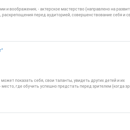
зии и воображения; - актерское мастерство (направлено на развит
, раскрепощения перед аудиторией, совершенствование себя и с
т"
н может показать себя, свои таланты, увидеть других детей и их
- место, где обучить успешно предстать перед зрителем (когда з