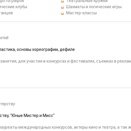
 фотографов
Театральные кружки
ические клубы
Шахматы и логические игры
танцев
Мастер-классы
детей
пластика, основы хореографии, дефиле
занятия, для участия в конкурсах и фестивалях, съемках в реклам
стерству
рству, "Юные Мистер и Мисс"
ауреаты международных конкурсов, актеры кино и театра, а так 