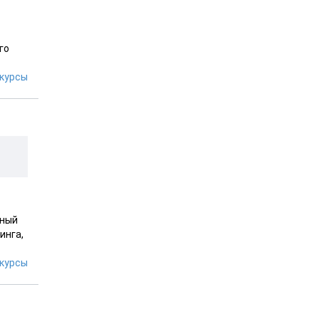
го
курсы
ьный
инга,
курсы