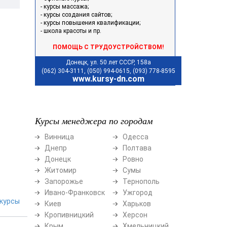
- курсы массажа;
- курсы создания сайтов;
- курсы повышения квалификации;
- школа красоты и пр.
ПОМОЩЬ С ТРУДОУСТРОЙСТВОМ!
Донецк, ул. 50 лет СССР, 158а
(062) 304-3111, (050) 994-0615, (093) 778-8595
www.kursy-dn.com
Курсы менеджера по городам
Винница
Одесса
Днепр
Полтава
Донецк
Ровно
Житомир
Сумы
Запорожье
Тернополь
Ивано-Франковск
Ужгород
курсы
Киев
Харьков
Кропивницкий
Херсон
Крым
Хмельницкий