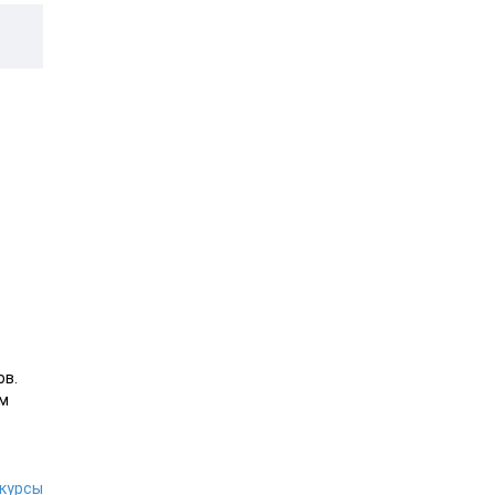
ов.
ам
курсы