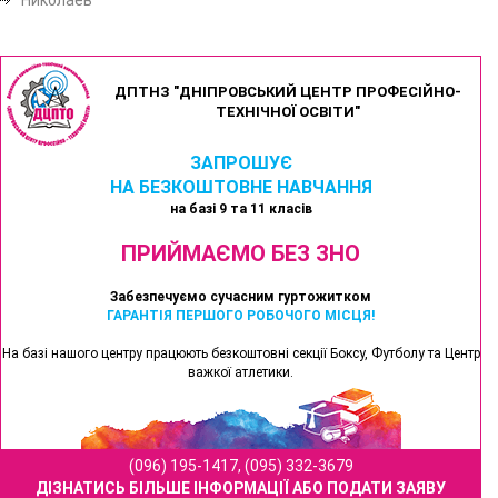
ДПТНЗ "ДНІПРОВСЬКИЙ ЦЕНТР ПРОФЕСІЙНО-
ТЕХНІЧНОЇ ОСВІТИ"
ЗАПРОШУЄ
НА БЕЗКОШТОВНЕ НАВЧАННЯ
на базі 9 та 11 класів
ПРИЙМАЄМО БЕЗ ЗНО
Забезпечуємо сучасним гуртожитком
ГАРАНТІЯ ПЕРШОГО РОБОЧОГО МІСЦЯ!
На базі нашого центру працюють безкоштовні секції Боксу, Футболу та Центр
важкої атлетики.
(096) 195-1417, (095) 332-3679
ДІЗНАТИСЬ БІЛЬШЕ ІНФОРМАЦІЇ АБО ПОДАТИ ЗАЯВУ