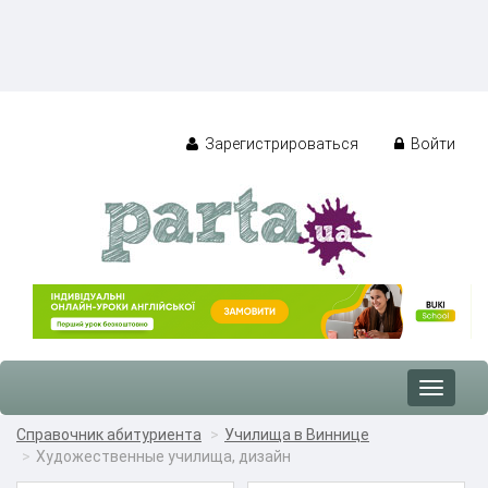
Зарегистрироваться
Войти
Toggle
navigat
Справочник абитуриента
Училища в Виннице
Художественные училища, дизайн