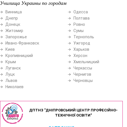
Училища Украины по городам
Винница
Одесса
Днепр
Полтава
Донецк
Ровно
Житомир
Сумы
Запорожье
Тернополь
Ивано-Франковск
Ужгород
Киев
Харьков
Кропивницкий
Херсон
Крым
Хмельницкий
Луганск
Черкассы
Луцк
Чернигов
Львов
Черновцы
Николаев
ДПТНЗ "ДНІПРОВСЬКИЙ ЦЕНТР ПРОФЕСІЙНО-
ТЕХНІЧНОЇ ОСВІТИ"