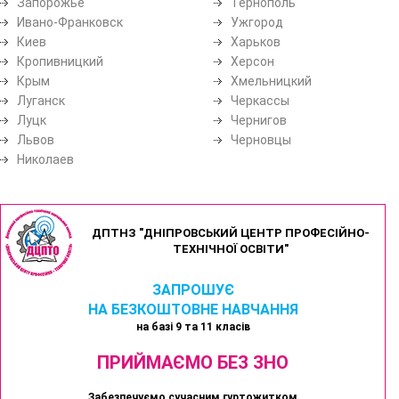
Запорожье
Тернополь
Ивано-Франковск
Ужгород
Киев
Харьков
Кропивницкий
Херсон
Крым
Хмельницкий
Луганск
Черкассы
Луцк
Чернигов
Львов
Черновцы
Николаев
ДПТНЗ "ДНІПРОВСЬКИЙ ЦЕНТР ПРОФЕСІЙНО-
ТЕХНІЧНОЇ ОСВІТИ"
ЗАПРОШУЄ
НА БЕЗКОШТОВНЕ НАВЧАННЯ
на базі 9 та 11 класів
ПРИЙМАЄМО БЕЗ ЗНО
Забезпечуємо сучасним гуртожитком