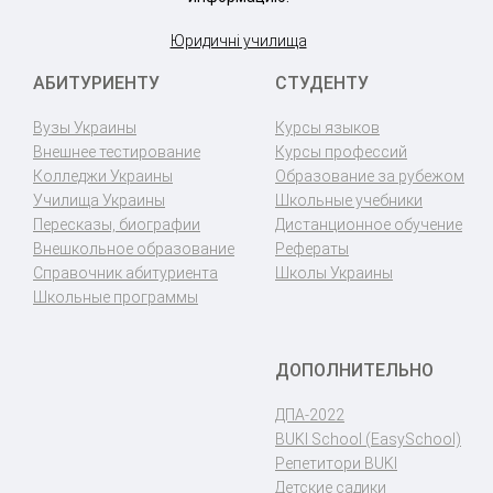
Юридичні училища
АБИТУРИЕНТУ
СТУДЕНТУ
Вузы Украины
Курсы языков
Внешнее тестирование
Курсы профессий
Колледжи Украины
Образование за рубежом
Училища Украины
Школьные учебники
Пересказы, биографии
Дистанционное обучение
Внешкольное образование
Рефераты
Справочник абитуриента
Школы Украины
Школьные программы
ДОПОЛНИТЕЛЬНО
ДПА-2022
BUKI School (EasySchool)
Репетитори BUKI
Детские садики