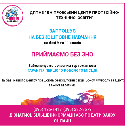
ДПТНЗ "ДНІПРОВСЬКИЙ ЦЕНТР ПРОФЕСІЙНО-
ТЕХНІЧНОЇ ОСВІТИ"
ЗАПРОШУЄ
НА БЕЗКОШТОВНЕ НАВЧАННЯ
на базі 9 та 11 класів
ПРИЙМАЄМО БЕЗ ЗНО
Забезпечуємо сучасним гуртожитком
ГАРАНТІЯ ПЕРШОГО РОБОЧОГО МІСЦЯ!
На базі нашого центру працюють безкоштовні секції Боксу, Футболу та Центр
важкої атлетики.
(096) 195-1417, (095) 332-3679
ДІЗНАТИСЬ БІЛЬШЕ ІНФОРМАЦІЇ АБО ПОДАТИ ЗАЯВУ
ОНЛАЙН