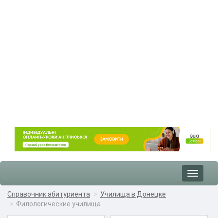
Toggle
navigat
Справочник абитуриента
Училища в Донецке
Филологические училища