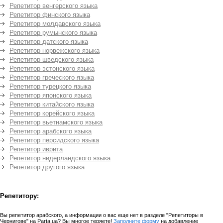
Репетитор венгерского языка
Репетитор финского языка
Репетитор молдавского языка
Репетитор румынского языка
Репетитор датского языка
Репетитор норвежского языка
Репетитор шведского языка
Репетитор эстонского языка
Репетитор греческого языка
Репетитор турецкого языка
Репетитор японского языка
Репетитор китайского языка
Репетитор корейского языка
Репетитор вьетнамского языка
Репетитор арабского языка
Репетитор персидского языка
Репетитор иврита
Репетитор нидерландского языка
Репетитор другого языка
Репетитору:
Вы репетитор арабского, а информации о вас еще нет в разделе "Репетиторы в
Чернигове" на Parta.ua? Вы многое теряете!
Заполните форму
на добавление