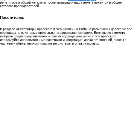
репетитора в общий каталог и после модерации ваша анкета появится в общем
каталоге преподавателей.
Посетителю:
В разделе «Репетиторы арабского в Чернигове» на Parta.ua размещены далеко не все
преподаватели, которые предлагают индивидуальные уроки. Если вы не сможете
выбрать среди представленного списка подходящего репетитора арабского,
используйте дополнительные источники информации: доски объявлений, газеты с
частными объявлениями, поисковые системы и опыт знакомых.