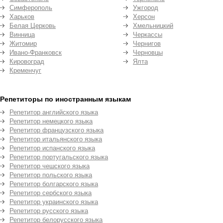
Симферополь
Ужгород
Харьков
Херсон
Белая Церковь
Хмельницкий
Винница
Черкассы
Житомир
Чернигов
Ивано-Франковск
Черновцы
Кировоград
Ялта
Кременчуг
Репетиторы по иностранным языкам
Репетитор английского языка
Репетитор немецкого языка
Репетитор французского языка
Репетитор итальянского языка
Репетитор испанского языка
Репетитор португальского языка
Репетитор чешского языка
Репетитор польского языка
Репетитор болгарского языка
Репетитор сербского языка
Репетитор украинского языка
Репетитор русского языка
Репетитор белорусского языка