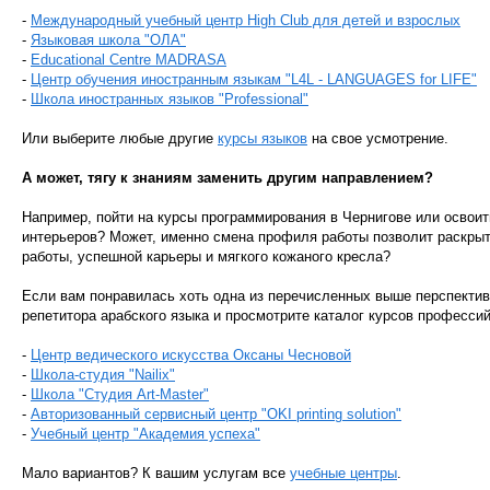
-
Международный учебный центр High Club для детей и взрослых
-
Языковая школа "ОЛА"
-
Educational Сentre MADRASA
-
Центр обучения иностранным языкам "L4L - LANGUAGES for LIFE"
-
Школа иностранных языков "Professional"
Или выберите любые другие
курсы языков
на свое усмотрение.
А может, тягу к знаниям заменить другим направлением?
Например, пойти на курсы программирования в Чернигове или освои
интерьеров? Может, именно смена профиля работы позволит раскры
работы, успешной карьеры и мягкого кожаного кресла?
Если вам понравилась хоть одна из перечисленных выше перспектив,
репетитора арабского языка и просмотрите каталог курсов профессий
-
Центр ведического искусства Оксаны Чесновой
-
Школа-студия "Nailix"
-
Школа "Студия Art-Master"
-
Авторизованный сервисный центр "OKI printing solution"
-
Учебный центр "Академия успеха"
Мало вариантов? К вашим услугам все
учебные центры
.