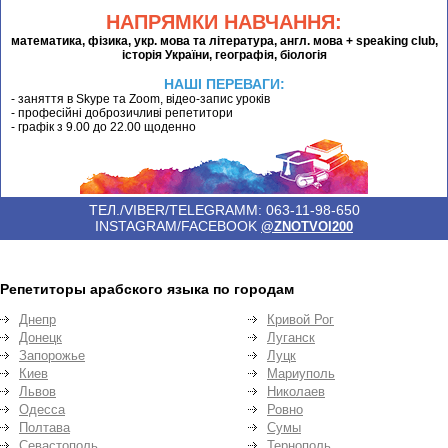
НАПРЯМКИ НАВЧАННЯ:
математика, фізика, укр. мова та література, англ. мова + speaking club,
історія України, географія, біологія
НАШІ ПЕРЕВАГИ:
- заняття в Skype та Zoom, відео-запис уроків
- професійні доброзичливі репетитори
- графік з 9.00 до 22.00 щоденно
ТЕЛ./VIBER/TELEGRAMM: 063-11-98-650
INSTAGRAM/FACEBOOK
@ZNOTVOI200
Репетиторы арабского языка по городам
Днепр
Кривой Рог
Донецк
Луганск
Запорожье
Луцк
Киев
Мариуполь
Львов
Николаев
Одесса
Ровно
Полтава
Сумы
Севастополь
Тернополь