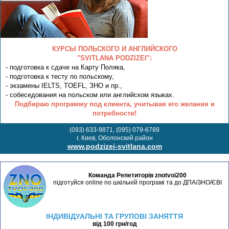
КУРСЫ ПОЛЬСКОГО И АНГЛИЙСКОГО
"SVITLANA PODZIZEI":
- подготовка к сдаче на Карту Поляка,
- подготовка к тесту по польскому,
- экзамены IELTS, TOEFL, ЗНО и пр.,
- собеседования на польском или английском языках.
Подбираю программу под клиента, учитывая его желания и
потребности!
(093) 633-9871, (095) 079-6789
г. Киев, Оболонский район
www.podzizei-svitlana.com
Команда Репетиторів znotvoi200
підготуйся online по шкільній програмі та до ДПА/ЗНО/ЄВІ
ІНДИВІДУАЛЬНІ ТА ГРУПОВІ ЗАНЯТТЯ
від 100 грн/год