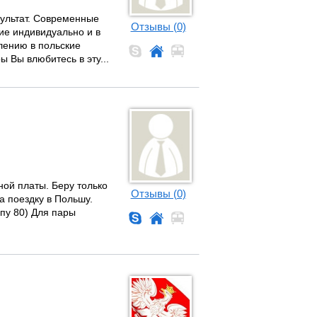
зультат. Современные
Отзывы (0)
ие индивидуально и в
плению в польские
ы Вы влюбитесь в эту...
ой платы. Беру только
Отзывы (0)
а поездку в Польшу.
йпу 80) Для пары