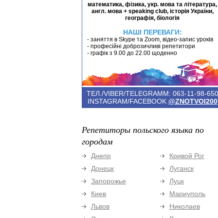
математика, фізика, укр. мова та література,
англ. мова + speaking club, історія України,
географія, біологія
НАШІ ПЕРЕВАГИ:
- заняття в Skype та Zoom, відео-запис уроків
- професійні доброзичливі репетитори
- графік з 9.00 до 22.00 щоденно
ТЕЛ./VIBER/TELEGRAMM: 063-11-98-65
INSTAGRAM/FACEBOOK
@ZNOTVOI200
Репетиторы польского языка по
городам
Днепр
Кривой Рог
Донецк
Луганск
Запорожье
Луцк
Киев
Мариуполь
Львов
Николаев