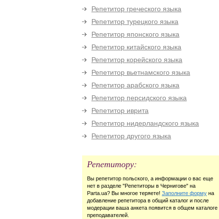
Репетитор греческого языка
Репетитор турецкого языка
Репетитор японского языка
Репетитор китайского языка
Репетитор корейского языка
Репетитор вьетнамского языка
Репетитор арабского языка
Репетитор персидского языка
Репетитор иврита
Репетитор нидерландского языка
Репетитор другого языка
Репетитору:
Вы репетитор польского, а информации о вас еще
нет в разделе "Репетиторы в Чернигове" на
Parta.ua? Вы многое теряете!
Заполните форму
на
добавление репетитора в общий каталог и после
модерации ваша анкета появится в общем каталоге
преподавателей.