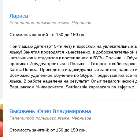
Лариса
Репетитор польского языка, Чернигов
Стоимость занятий: от 150 до 150 грн.
Приглашаю детей (от 5-ти лет) и взрослых на увлекательные 
языку! Занятия проводятся качественно, в доброжелательной 
школьников и студентов к поступлению в ВУЗы Польши. - Об
проживать/трудоустроиться в Польше. - Готовлю к собеседов
Карты Поляка. Проводятся индивидуальные занятия, парные и 
Возможно удаленное обучение по Skype. Предоставляю все 
языка. В работе нацелена на результат. Опыт педагогической 
Варшавском Университете. Serdecznie zapraszam na zajęcia z..
Высовень Юлия Владимировна
Репетитор польского языка, Чернигов
Стоимость занятий: от 150 до 150 грн.