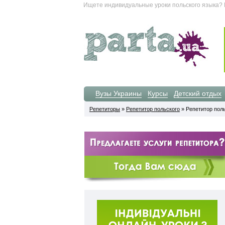
Ищете индивидуальные уроки польского языка? В
Вузы Украины
Курсы
Детский отдых
Репетиторы
»
Репетитор польского
» Репетитор поль