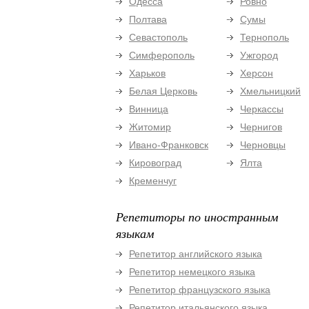
Одесса
Ровно
Полтава
Сумы
Севастополь
Тернополь
Симферополь
Ужгород
Харьков
Херсон
Белая Церковь
Хмельницкий
Винница
Черкассы
Житомир
Чернигов
Ивано-Франковск
Черновцы
Кировоград
Ялта
Кременчуг
Репетиторы по иностранным
языкам
Репетитор английского языка
Репетитор немецкого языка
Репетитор французского языка
Репетитор итальянского языка