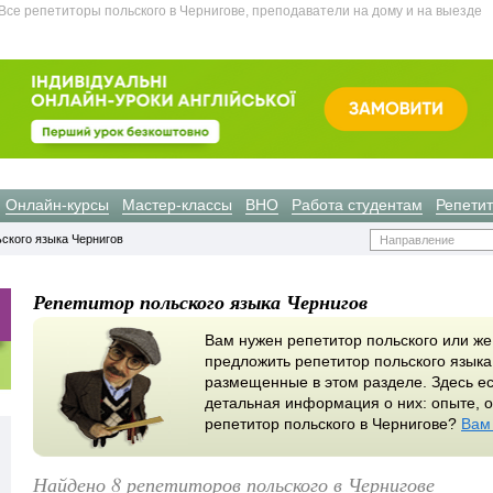
се репетиторы польского в Чернигове, преподаватели на дому и на выезде
Онлайн-курсы
Мастер-классы
ВНО
Работа студентам
Репети
ского языка Чернигов
Направление
Репетитор польского языка Чернигов
Вам нужен репетитор польского или же
предложить репетитор польского языка
размещенные в этом разделе. Здесь ес
детальная информация о них: опыте, о
репетитор польского в Чернигове?
Вам
Найдено 8 репетиторов польского в Чернигове