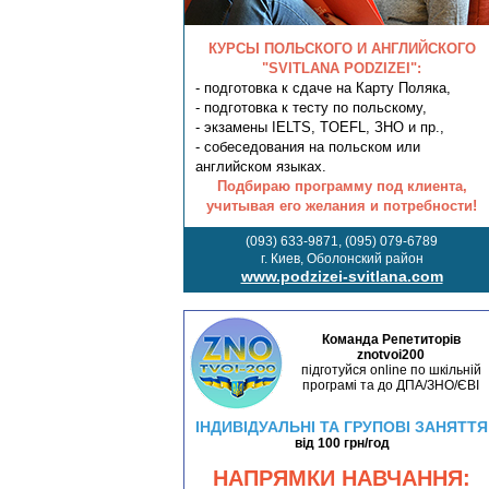
КУРСЫ ПОЛЬСКОГО И АНГЛИЙСКОГО
"SVITLANA PODZIZEI":
- подготовка к сдаче на Карту Поляка,
- подготовка к тесту по польскому,
- экзамены IELTS, TOEFL, ЗНО и пр.,
- собеседования на польском или
английском языках.
Подбираю программу под клиента,
учитывая его желания и потребности!
(093) 633-9871, (095) 079-6789
г. Киев, Оболонский район
www.podzizei-svitlana.com
Команда Репетиторів
znotvoi200
підготуйся online по шкільній
програмі та до ДПА/ЗНО/ЄВІ
ІНДИВІДУАЛЬНІ ТА ГРУПОВІ ЗАНЯТТЯ
від 100 грн/год
НАПРЯМКИ НАВЧАННЯ: