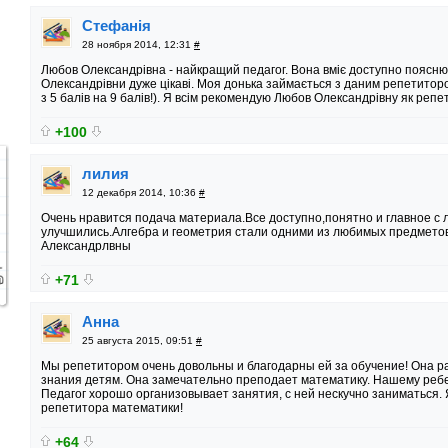
Стефанія
28 ноября 2014, 12:31
#
Любов Олександрівна - найкращий педагог. Вона вміє доступно пояснюв
Олександрівни дуже цікаві. Моя донька займається з даним репетиторо
з 5 балів на 9 балів!). Я всім рекомендую Любов Олександрівну як репе
+100
лилия
12 декабря 2014, 10:36
#
Очень нравится подача материала.Все доступно,понятно и главное с 
улучшились.Алгебра и геометрия стали одними из любимых предмето
Александрлвны
+71
Анна
25 августа 2015, 09:51
#
Мы репетитором очень довольны и благодарны ей за обучение! Она р
знания детям. Она замечательно преподает математику. Нашему ребе
Педагог хорошо организовывает занятия, с ней нескучно заниматься.
репетитора математики!
+64