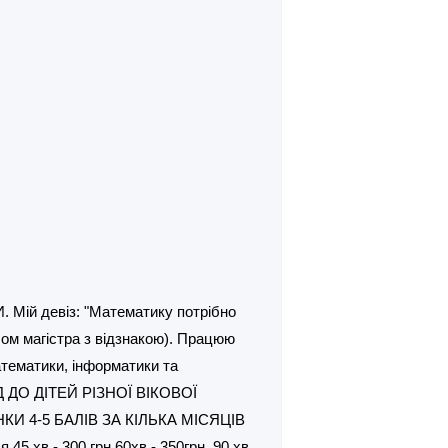
й девіз: "Математику потрібно
лом магістра з відзнакою). Працюю
атематики, інформатики та
Д ДО ДІТЕЙ РІЗНОЇ ВІКОВОЇ
КИ 4-5 БАЛІВ ЗА КІЛЬКА МІСЯЦІВ
 хв - 300 грн,60хв - 350грн, 90 хв