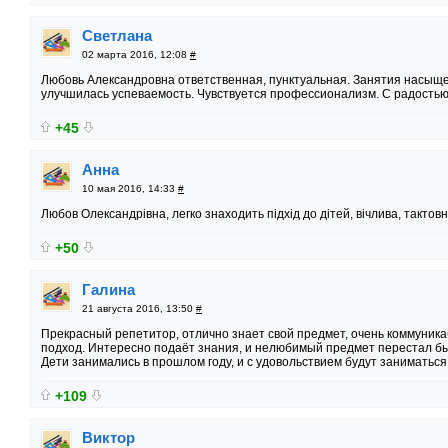
Светлана
02 марта 2016, 12:08
#
Любовь Александровна ответственная, пунктуальная. Занятия насыщ
улучшилась успеваемость. Чувствуется профессионализм. С радостью
+45
Анна
10 мая 2016, 14:33
#
Любов Олександрівна, легко знаходить підхід до дітей, вічлива, тактовна!!
+50
Галина
21 августа 2016, 13:50
#
Прекрасный репетитор, отлично знает свой предмет, очень коммуник
подход. Интересно подаёт знания, и нелюбимый предмет перестал бы
Дети занимались в прошлом году, и с удовольствием будут заниматься в
+109
Виктор