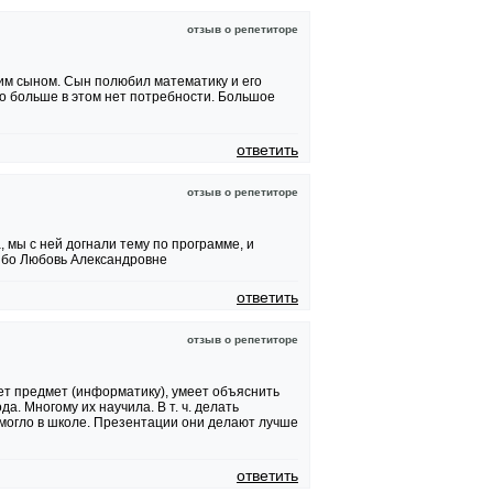
отзыв о репетиторе
оим сыном. Сын полюбил математику и его
о больше в этом нет потребности. Большое
ответить
отзыв о репетиторе
 мы с ней догнали тему по программе, и
ибо Любовь Александровне
ответить
отзыв о репетиторе
т предмет (информатику), умеет объяснить
а. Многому их научила. В т. ч. делать
могло в школе. Презентации они делают лучше
ответить