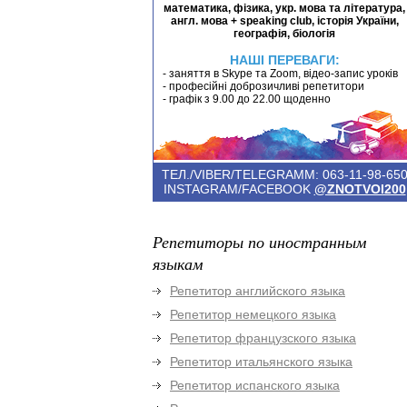
математика, фізика, укр. мова та література,
англ. мова + speaking club, історія України,
географія, біологія
НАШІ ПЕРЕВАГИ:
- заняття в Skype та Zoom, відео-запис уроків
- професійні доброзичливі репетитори
- графік з 9.00 до 22.00 щоденно
ТЕЛ./VIBER/TELEGRAMM: 063-11-98-65
INSTAGRAM/FACEBOOK
@ZNOTVOI200
Репетиторы по иностранным
языкам
Репетитор английского языка
Репетитор немецкого языка
Репетитор французского языка
Репетитор итальянского языка
Репетитор испанского языка