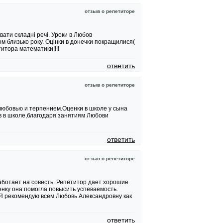
отзыв о репетиторе
ати складні речі. Уроки в Любов
м близько року. Оцінки в донечки покращилися(
титора математики!!!!
ответить
отзыв о репетиторе
любовью и терпением.Оценки в школе у сына
в в школе,благодаря занятиям Любови
ответить
отзыв о репетиторе
аботает на совесть. Репетитор дает хорошие
нку она помогла повысить успеваемость.
 Я рекомендую всем Любовь Александровну как
ответить