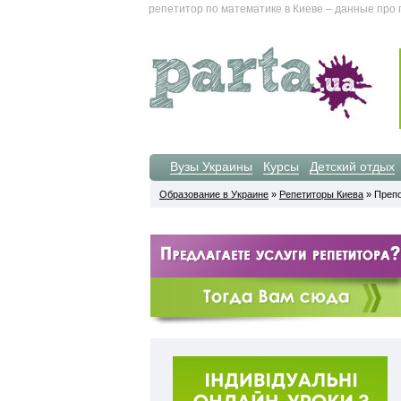
репетитор по математике в Киеве – данные про 
Вузы Украины
Курсы
Детский отдых
Образование в Украине
»
Репетиторы Киева
» Препо