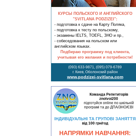
КУРСЫ ПОЛЬСКОГО И АНГЛИЙСКОГО
"SVITLANA PODZIZEI":
- подготовка к сдаче на Карту Поляка,
- подготовка к тесту по польскому,
- экзамены IELTS, TOEFL, ЗНО и пр.,
- собеседования на польском или
английском языках.
Подбираю программу под клиента,
учитывая его желания и потребности!
(093) 633-9871, (095) 079-6789
г. Киев, Оболонский район
www.podzizei-svitlana.com
Команда Репетиторів
znotvoi200
підготуйся online по шкільній
програмі та до ДПА/ЗНО/ЄВІ
ІНДИВІДУАЛЬНІ ТА ГРУПОВІ ЗАНЯТТЯ
від 100 грн/год
НАПРЯМКИ НАВЧАННЯ: