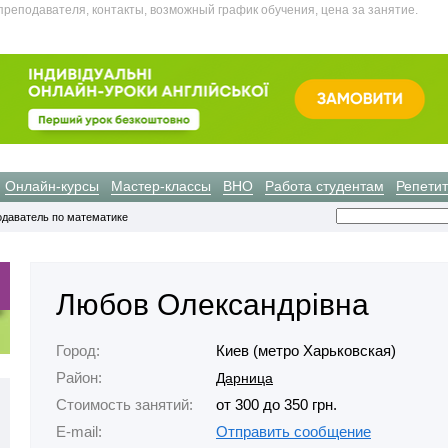
преподавателя, контакты, возможный график обучения, цена за занятие.
Онлайн-курсы
Мастер-классы
ВНО
Работа студентам
Репети
даватель по математике
Любов Олександрівна
Город:
Киев (метро Харьковская)
Район:
Дарница
Стоимость занятий:
от 300 до 350 грн.
E-mail:
Отправить сообщение