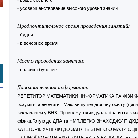
- усовершенствование высокого уровня знаний
Предпочтительное время проведения занятий:
- будни
- в вечернее время
Место проведения занятий:
- онлайн-обучение
Дополнительная информация:
РЕПЕТИТОР МАТЕМАТИКИ, ІНФОРМАТИКА ТА ФІЗИКИ. Мі
розуміти, а не вчити!" Маю вищу педагогічну освіту (дип
викладачем у ВНЗ. Проводжу індивідуальні заняття з м
фізики.Готую до ДПА та НМТ.ЛЕГКО ЗНАХОДЖУ ПІДХІ
КАТЕГОРІЇ. УЧНІ ЯКІ ДО ЗАНЯТЬ ЗІ МНОЮ МАЛИ ОЦІН
ПЛІДНОЇ РОБОТИ ВИХОДЯТЬ НА 7-9 БАЛІВ!!!!Займаюся 45