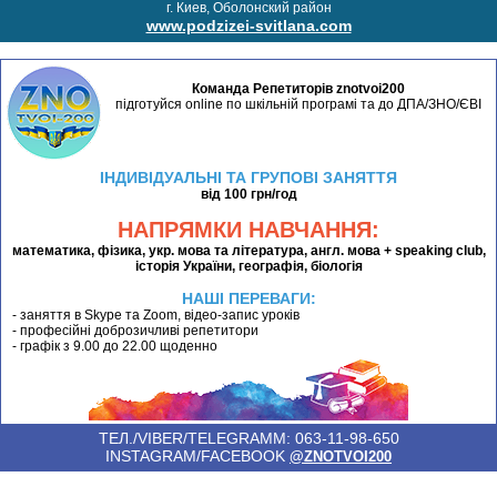
г. Киев, Оболонский район
www.podzizei-svitlana.com
Команда Репетиторів znotvoi200
підготуйся online по шкільній програмі та до ДПА/ЗНО/ЄВІ
ІНДИВІДУАЛЬНІ ТА ГРУПОВІ ЗАНЯТТЯ
від 100 грн/год
НАПРЯМКИ НАВЧАННЯ:
математика, фізика, укр. мова та література, англ. мова + speaking club,
історія України, географія, біологія
НАШІ ПЕРЕВАГИ:
- заняття в Skype та Zoom, відео-запис уроків
- професійні доброзичливі репетитори
- графік з 9.00 до 22.00 щоденно
ТЕЛ./VIBER/TELEGRAMM: 063-11-98-650
INSTAGRAM/FACEBOOK
@ZNOTVOI200