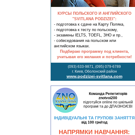
КУРСЫ ПОЛЬСКОГО И АНГЛИЙСКОГО
"SVITLANA PODZIZEI":
- подготовка к сдаче на Карту Поляка,
- подготовка к тесту по польскому,
- экзамены IELTS, TOEFL, ЗНО и пр.,
- собеседования на польском или
английском языках.
Подбираю программу под клиента,
учитывая его желания и потребности!
(093) 633-9871, (095) 079-6789
г. Киев, Оболонский район
www.podzizei-svitlana.com
Команда Репетиторів
znotvoi200
підготуйся online по шкільній
програмі та до ДПА/ЗНО/ЄВІ
ІНДИВІДУАЛЬНІ ТА ГРУПОВІ ЗАНЯТТЯ
від 100 грн/год
НАПРЯМКИ НАВЧАННЯ: