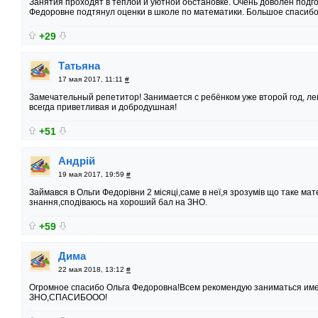
Занятия проходят в теплой и уютной обстановке. Очень доволен подг
Федоровне подтянул оценки в школе по математики. Большое спасибо
+29
Татьяна
17 мая 2017, 11:11
#
Замечательный репетитор! Занимается с ребёнком уже второй год, ле
всегда приветливая и добродушная!
+51
Андрій
19 мая 2017, 19:59
#
Займався в Ольги Федорівни 2 місяці,саме в неї,я зрозумів що таке мат
знання,сподіваюсь на хороший бал на ЗНО.
+59
Дима
22 мая 2018, 13:12
#
Огромное спасибо Ольга Федоровна!Всем рекомендую заниматься име
ЗНО,СПАСИБООО!