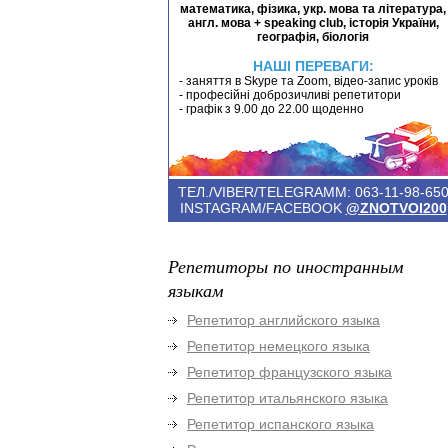
математика, фізика, укр. мова та література,
англ. мова + speaking club, історія України,
географія, біологія
НАШІ ПЕРЕВАГИ:
- заняття в Skype та Zoom, відео-запис уроків
- професійні доброзичливі репетитори
- графік з 9.00 до 22.00 щоденно
ТЕЛ./VIBER/TELEGRAMM: 063-11-98-65
INSTAGRAM/FACEBOOK
@ZNOTVOI200
Репетиторы по иностранным
языкам
Репетитор английского языка
Репетитор немецкого языка
Репетитор французского языка
Репетитор итальянского языка
Репетитор испанского языка