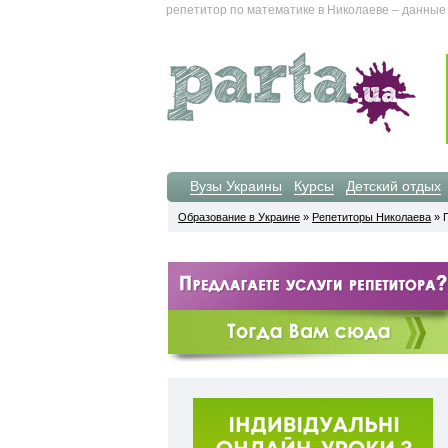
репетитор по математике в Николаеве – данные 
Вузы Украины
Курсы
Детский отдых
Образование в Украине
»
Репетиторы Николаева
» 