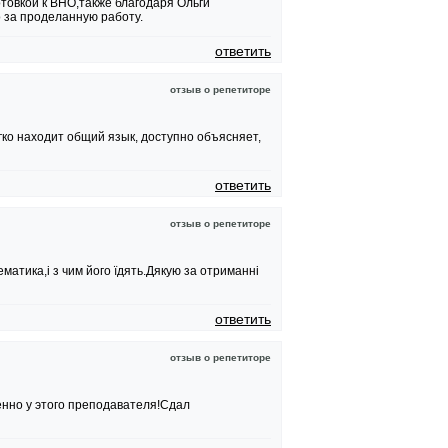
отовкой к ВНО,также благодаря Ольги
 за проделанную работу.
ответить
отзыв о репетиторе
гко находит общий язык, доступно объясняет,
ответить
отзыв о репетиторе
ематика,і з чим його їдять.Дякую за отриманні
ответить
отзыв о репетиторе
нно у этого преподавателя!Сдал