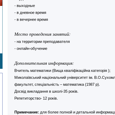
- выходные
- в дневное время
- в вечернее время
Место проведения занятий:
- на территории преподавателя
- онлайн-обучение
Дополнительная информация:
Вчитель математики (Вища кваліфікаційна категорія );
Миколаївський національний університет ім. В.О.Сухом
факультет, спеціальність – математика (1987 р).
Досвід викладання в школі-35 років.
Репетиторство- 12 років.
Примечание:
для более полной и детальной информаци