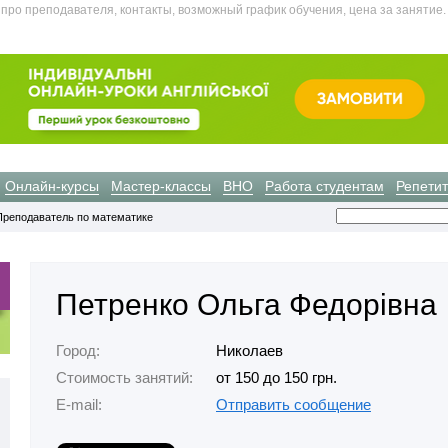
про преподавателя, контакты, возможный график обучения, цена за занятие.
Онлайн-курсы
Мастер-классы
ВНО
Работа студентам
Репети
Преподаватель по математике
Петренко Ольга Федорівна
Город:
Николаев
Стоимость занятий:
от 150 до 150 грн.
E-mail:
Отправить сообщение