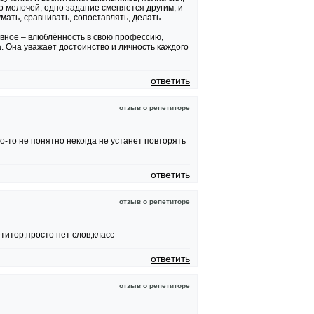
о мелочей, одно задание сменяется другим, и
мать, сравнивать, сопоставлять, делать
авное – влюблённость в свою профессию,
а. Она уважает достоинство и личность каждого
ответить
отзыв о репетиторе
-то не понятно некогда не устанет повторять
ответить
отзыв о репетиторе
титор,просто нет слов,класс
ответить
отзыв о репетиторе