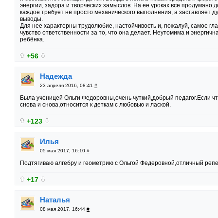
энергии, задора и творческих замыслов. На ее уроках все продумано д
каждое требует не просто механического выполнения, а заставляет ду
выводы.
Для нее характерны трудолюбие, настойчивость и, пожалуй, самое гл
чувство ответственности за то, что она делает. Неутомима и энергичн
ребёнка.
+56
Надежда
23 апреля 2016, 08:41
#
Была ученицей Ольги Федоровны,очень чуткий,добрый педагог.Если что
снова и снова,относится к деткам с любовью и лаской.
+123
Илья
05 мая 2017, 16:10
#
Подтягиваю алгебру и геометрию с Ольгой Федеровной,отличный репе
+17
Наталья
08 мая 2017, 16:44
#