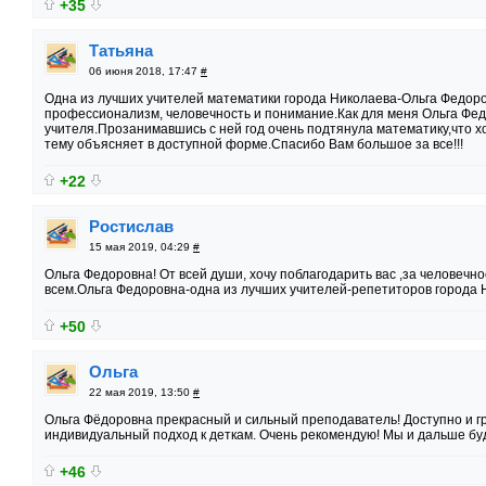
+35
Татьяна
06 июня 2018, 17:47
#
Одна из лучших учителей математики города Николаева-Ольга Федоро
профессионализм, человечность и понимание.Как для меня Ольга Фед
учителя.Прозанимавшись с ней год очень подтянула математику,что х
тему объясняет в доступной форме.Спасибо Вам большое за все!!!
+22
Ростислав
15 мая 2019, 04:29
#
Ольга Федоровна! От всей души, хочу поблагодарить вас ,за человечно
всем.Ольга Федоровна-одна из лучших учителей-репетиторов города 
+50
Ольга
22 мая 2019, 13:50
#
Ольга Фёдоровна прекрасный и сильный преподаватель! Доступно и гр
индивидуальный подход к деткам. Очень рекомендую! Мы и дальше бу
+46