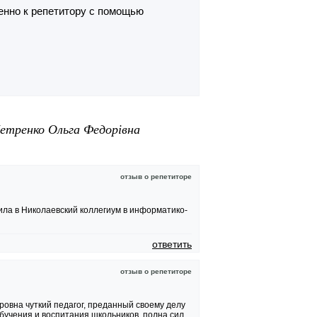
енно к репетитору с помощью
етренко Ольга Федорівна
отзыв о репетиторе
ила в Николаевский коллегиум в информатико-
ответить
отзыв о репетиторе
овна чуткий педагог, преданный своему делу
бучения и воспитания школьников, полна сил,