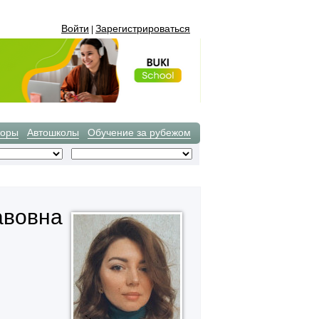
Войти
Зарегистрироваться
|
торы
Автошколы
Обучение за рубежом
авовна