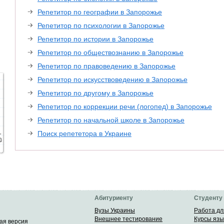
Репетитор по географии в Запорожье
Репетитор по психологии в Запорожье
Репетитор по истории в Запорожье
Репетитор по обществознанию в Запорожье
Репетитор по правоведению в Запорожье
Репетитор по искусствоведению в Запорожье
Репетитор по другому в Запорожье
Репетитор по коррекции речи (логопед) в Запорожье
Репетитор по начальной школе в Запорожье
Поиск репететора в Украине
Абитуриенту
Студенту
Вузы Украины
Работа дл
Внешнее тестирование
Курсы язы
ая версия