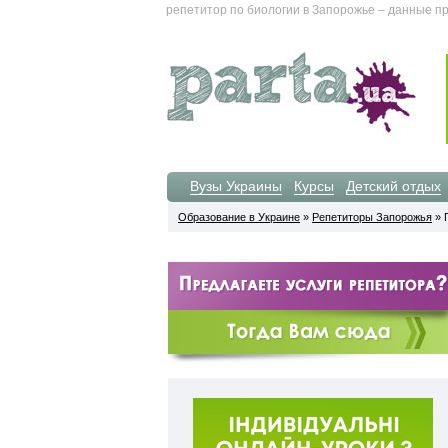
репетитор по биологии в Запорожье – данные пр
Вузы Украины
Курсы
Детский отдых
Образование в Украине
»
Репетиторы Запорожья
» 