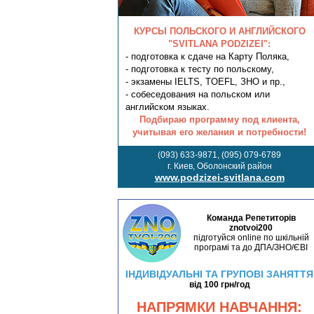
КУРСЫ ПОЛЬСКОГО И АНГЛИЙСКОГО
"SVITLANA PODZIZEI":
- подготовка к сдаче на Карту Поляка,
- подготовка к тесту по польскому,
- экзамены IELTS, TOEFL, ЗНО и пр.,
- собеседования на польском или
английском языках.
Подбираю программу под клиента,
учитывая его желания и потребности!
(093) 633-9871, (095) 079-6789
г. Киев, Оболонский район
www.podzizei-svitlana.com
Команда Репетиторів
znotvoi200
підготуйся online по шкільній
програмі та до ДПА/ЗНО/ЄВІ
ІНДИВІДУАЛЬНІ ТА ГРУПОВІ ЗАНЯТТЯ
від 100 грн/год
НАПРЯМКИ НАВЧАННЯ: