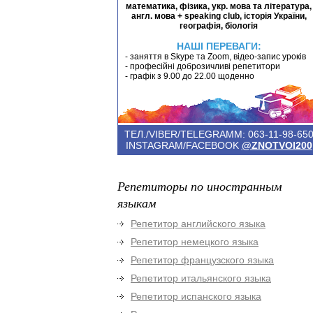
математика, фізика, укр. мова та література,
англ. мова + speaking club, історія України,
географія, біологія
НАШІ ПЕРЕВАГИ:
- заняття в Skype та Zoom, відео-запис уроків
- професійні доброзичливі репетитори
- графік з 9.00 до 22.00 щоденно
ТЕЛ./VIBER/TELEGRAMM: 063-11-98-65
INSTAGRAM/FACEBOOK
@ZNOTVOI200
Репетиторы по иностранным
языкам
Репетитор английского языка
Репетитор немецкого языка
Репетитор французского языка
Репетитор итальянского языка
Репетитор испанского языка