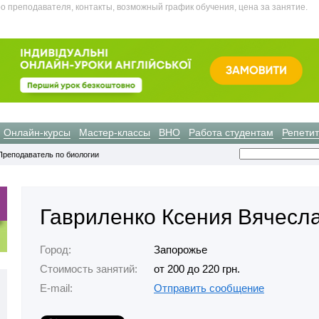
о преподавателя, контакты, возможный график обучения, цена за занятие.
Онлайн-курсы
Мастер-классы
ВНО
Работа студентам
Репети
Преподаватель по биологии
Гавриленко Ксения Вячесл
Город:
Запорожье
Стоимость занятий:
от 200 до 220 грн.
E-mail:
Отправить сообщение