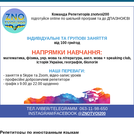
Команда Репетиторів znotvoi200
підготуйся online по шкільній програмі та до ДПА/ЗНО/ЄВІ
ІНДИВІДУАЛЬНІ ТА ГРУПОВІ ЗАНЯТТЯ
від 100 грн/год
НАПРЯМКИ НАВЧАННЯ:
математика, фізика, укр. мова та література, англ. мова + speaking club,
історія України, географія, біологія
НАШІ ПЕРЕВАГИ:
- заняття в Skype та Zoom, відео-запис уроків
- професійні доброзичливі репетитори
- графік з 9.00 до 22.00 щоденно
ТЕЛ./VIBER/TELEGRAMM: 063-11-98-650
INSTAGRAM/FACEBOOK
@ZNOTVOI200
Репетиторы по иностранным языкам