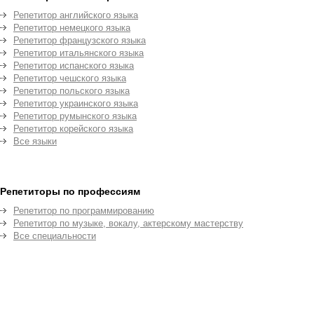
Репетитор английского языка
Репетитор немецкого языка
Репетитор французского языка
Репетитор итальянского языка
Репетитор испанского языка
Репетитор чешского языка
Репетитор польского языка
Репетитор украинского языка
Репетитор румынского языка
Репетитор корейского языка
Все языки
Репетиторы по профессиям
Репетитор по программированию
Репетитор по музыке, вокалу, актерскому мастерству
Все специальности