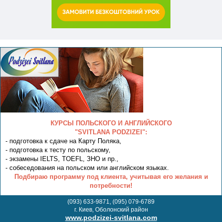
КУРСЫ ПОЛЬСКОГО И АНГЛИЙСКОГО
"SVITLANA PODZIZEI":
- подготовка к сдаче на Карту Поляка,
- подготовка к тесту по польскому,
- экзамены IELTS, TOEFL, ЗНО и пр.,
- собеседования на польском или английском языках.
Подбираю программу под клиента, учитывая его желания и
потребности!
(093) 633-9871, (095) 079-6789
г. Киев, Оболонский район
www.podzizei-svitlana.com