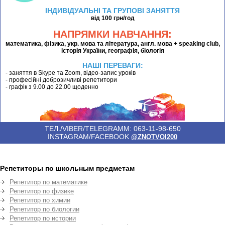
ІНДИВІДУАЛЬНІ ТА ГРУПОВІ ЗАНЯТТЯ
від 100 грн/год
НАПРЯМКИ НАВЧАННЯ:
математика, фізика, укр. мова та література, англ. мова + speaking club,
історія України, географія, біологія
НАШІ ПЕРЕВАГИ:
- заняття в Skype та Zoom, відео-запис уроків
- професійні доброзичливі репетитори
- графік з 9.00 до 22.00 щоденно
ТЕЛ./VIBER/TELEGRAMM: 063-11-98-650
INSTAGRAM/FACEBOOK
@ZNOTVOI200
Репетиторы по школьным предметам
Репетитор по математике
Репетитор по физике
Репетитор по химии
Репетитор по биологии
Репетитор по истории