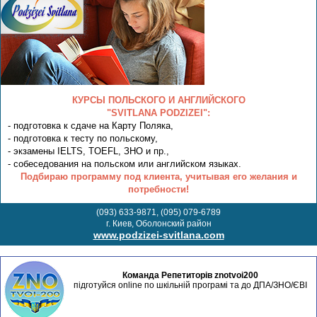
КУРСЫ ПОЛЬСКОГО И АНГЛИЙСКОГО
"SVITLANA PODZIZEI":
- подготовка к сдаче на Карту Поляка,
- подготовка к тесту по польскому,
- экзамены IELTS, TOEFL, ЗНО и пр.,
- собеседования на польском или английском языках.
Подбираю программу под клиента, учитывая его желания и
потребности!
(093) 633-9871, (095) 079-6789
г. Киев, Оболонский район
www.podzizei-svitlana.com
Команда Репетиторів znotvoi200
підготуйся online по шкільній програмі та до ДПА/ЗНО/ЄВІ