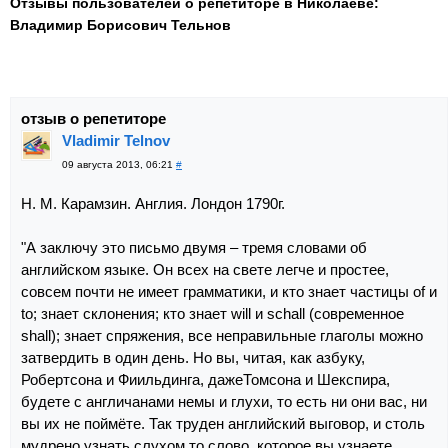
Отзывы пользователей о репетиторе в Николаеве:
Владимир Борисович Тельнов
отзыв о репетиторе
Vladimir Telnov
09 августа 2013, 06:21
#
Н. М. Карамзин. Англия. Лондон 1790г.
"А заключу это письмо двумя – тремя словами об
английском языке. Он всех на свете легче и простее,
совсем почти не имеет грамматики, и кто знает частицы оf и
to; знает склонения; кто знает will и schall (современное
shall); знает спряжения, все неправильные глаголы можно
затвердить в один день. Но вы, читая, как азбуку,
Робертсона и Фиильдинга, дажеТомсона и Шекспира,
будете с англичанами немы и глухи, то есть ни они вас, ни
вы их не поймёте. Так труден английский выговор, и столь
мудрено узнать слухом то слово, которое вы узнаете