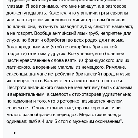
глазами! Я всё понимаю, что мне напишут, а в разговоре
должен угадывать. Кажется, что у англичан рты связаны
или на отверстие их положена министерством большая
пошлина: они, чуть-чуть разводят зубы, свистят, намекают,
а не говорят. Вообще английский язык груб, неприятен для
слуха, но богат и обработан во всех родах для письма –
богат краденым или (чтоб не оскорбить британской
гордости) отнятым у других. Все учёные, и по большей
части нравственные слова взяты из французского или из
латинского, а коренные глаголы из немецкого. Римляне,
саксонцы, датчане истребили и британский народ, и язык
их, говорят, что в Валлисе есть некоторые его остатки.
Пестрота английского языка не мешает ему быть сильным
и выразительным, а смелость стихотворцев удивительна;
но гармонии и того, что в реторике называется числом,
совсем нет. Слова отрывистые, фразы короткие, и ни
малого разнообразия в периодах. Мера стихов всегда
одинакая: ямб в 4 или 5 стоп с мужеским окончанием".