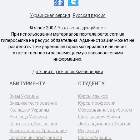
Украинская версия
Русская версия
© since 2007.
Угода конфіденційності
При использовании материалов портала parta.com.ua
гиперссылка на ресурс обязательна. Администрация может не
разделять точку зрения авторов материалов и не несет
ответственности за размещаемую пользователями
информацию.
Дитячий відпочинок Хмельницкий
АБИТУРИЕНТУ
СТУДЕНТУ
Вузы Украины
Курсы языков
Внешнее тестирование
Курсы профессий
Колледжи Украины
Образование за рубежом
Училища Украины
Школьные учебники
Пересказы, биографии
Дистанционное обучение
Внешкольное образование
Рефераты
Справочник абитуриента
Школы Украины