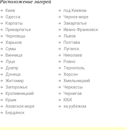
Расположение лагерей
Киев
под Киевом
Одесса
Черное море
Карпаты
Закарпатье
Прикарпатье
Ивано-Франковск
Черновцы
Львов
Харьков
Полтава
Сумы
Луганск
Винница
Николаев
Луцк
Ровно
Днепр
Тернополь
Донецк
Херсон
Житомир
Хмельницкий
Запорожье
Черкассы
Кропивницкий
Чернигов
Крым
ЮБК
Азовское море
за рубежом
Бердянск