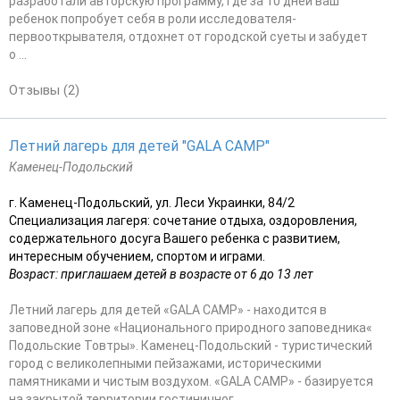
разработали авторскую программу, где за 10 дней ваш
ребенок попробует себя в роли исследователя-
первооткрывателя, отдохнет от городской суеты и забудет
о ...
Отзывы (2)
Летний лагерь для детей "GALA CAMP"
Каменец-Подольский
г. Каменец-Подольский, ул. Леси Украинки, 84/2
Специализация лагеря: сочетание отдыха, оздоровления,
содержательного досуга Вашего ребенка с развитием,
интересным обучением, спортом и играми.
Возраст: приглашаем детей в возрасте от 6 до 13 лет
Летний лагерь для детей «GALA CAMP» - находится в
заповедной зоне «Национального природного заповедника«
Подольские Товтры». Каменец-Подольский - туристический
город с великолепными пейзажами, историческими
памятниками и чистым воздухом. «GALA CAMP» - базируется
на закрытой территории гостиничног...