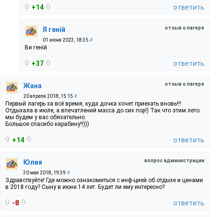
+14
ответить
отзыв о лагере
Я геній
01 июня 2023, 18:35
#
Ви геній
+37
ответить
отзыв о лагере
Жана
20 апреля 2018, 15:15
#
Первый лагерь за всё время, куда дочка хочет приехать вновь!!!
Отдыхала в июле, а впечатлений масса до сих пор!) Так что этим лето
мы будем у вас обязательно.
Большое спасибо карабину!!)))
+14
ответить
вопрос администрации
Юлия
30 мая 2018, 19:39
#
Здравствуйте! Где можно ознакомиться с инф-цией об отдыхе и ценами
в 2018 году? Сыну в июне 14 лет. Будет ли ему интересно?
-8
ответить