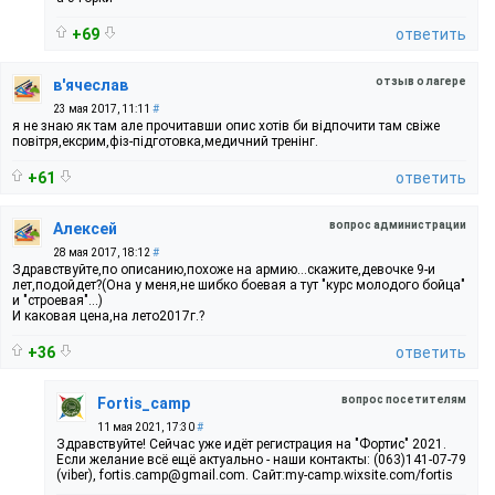
+69
ответить
отзыв о лагере
в'ячеслав
23 мая 2017, 11:11
#
я не знаю як там але прочитавши опис хотів би відпочити там свіже
повітря,ексрим,фіз-підготовка,медичний тренінг.
+61
ответить
вопрос администрации
Алексей
28 мая 2017, 18:12
#
Здравствуйте,по описанию,похоже на армию...скажите,девочке 9-и
лет,подойдет?(Она у меня,не шибко боевая а тут "курс молодого бойца"
и "строевая"...)
И каковая цена,на лето2017г.?
+36
ответить
вопрос посетителям
Fortis_camp
11 мая 2021, 17:30
#
Здравствуйте! Сейчас уже идёт регистрация на "Фортис" 2021.
Если желание всё ещё актуально - наши контакты: (063)141-07-79
(viber), fortis.camp@gmail.com. Сайт:my-camp.wixsite.com/fortis