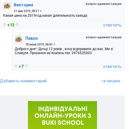
вопрос администрации
Виктория
21 мая 2019, 09:31
#
Какая цена на 2019год.какая длительность заезда
+13
ответить
вопрос администрации
Павло
18 июня 2019, 06:43
#
Доброго дня ! Дочці 12 років , хочу відправити до вас. Ми зі
Славути. Прохання зв'язатись.тел. 0976525003
+7
ответить
Добавить комментарий
↑ в начало