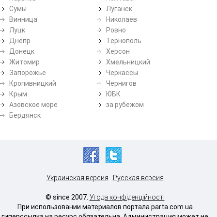
Сумы
Луганск
Винница
Николаев
Луцк
Ровно
Днепр
Тернополь
Донецк
Херсон
Житомир
Хмельницкий
Запорожье
Черкассы
Кропивницкий
Чернигов
Крым
ЮБК
Азовское море
за рубежом
Бердянск
Украинская версия
Русская версия
© since 2007.
Угода конфіденційності
При использовании материалов портала parta.com.ua
гиперссылка на ресурс обязательна. Администрация может не