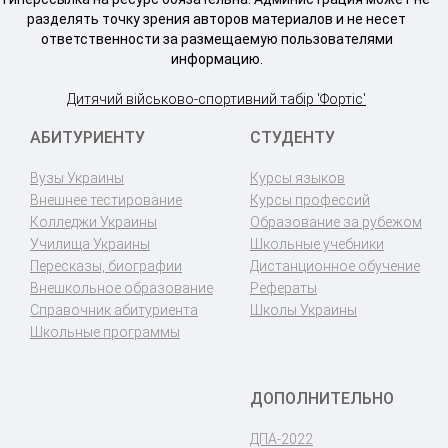
разделять точку зрения авторов материалов и не несет
ответственности за размещаемую пользователями
информацию.
Дитячий військово-спортивний табір 'Фортіс'
АБИТУРИЕНТУ
СТУДЕНТУ
Вузы Украины
Курсы языков
Внешнее тестирование
Курсы профессий
Колледжи Украины
Образование за рубежом
Училища Украины
Школьные учебники
Пересказы, биографии
Дистанционное обучение
Внешкольное образование
Рефераты
Справочник абитуриента
Школы Украины
Школьные программы
ДОПОЛНИТЕЛЬНО
ДПА-2022